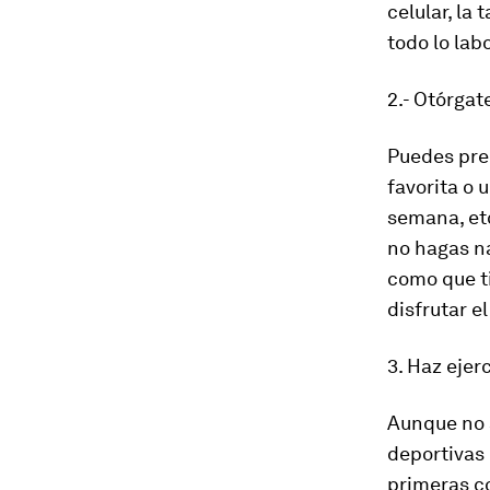
celular, la
todo lo labo
2.- Otórgat
Puedes prem
favorita o 
semana, etc
no hagas na
como que ti
disfrutar e
3. Haz ejer
Aunque no s
deportivas 
primeras co