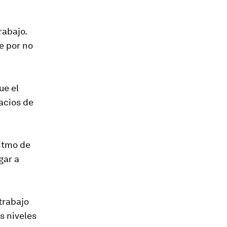
rabajo.
e por no
ue el
acios de
itmo de
gar a
trabajo
s niveles