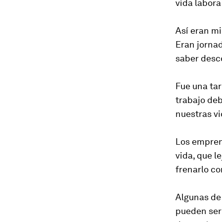
vida labora
Así eran mi
Eran jorna
saber desc
Fue una tar
trabajo de
nuestras vi
Los empren
vida, que l
frenarlo c
Algunas de
pueden ser: