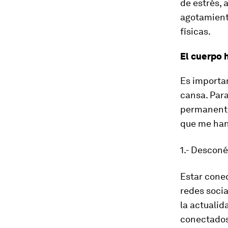
de estrés, 
agotamiento
físicas.
El cuerpo
Es importa
cansa. Par
permanente
que me han
1.- Desconé
Estar conec
redes socia
la actualid
conectados 