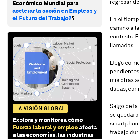
regresar de
Económico Mundial para
acelerar la acción en Empleos y
el Futuro del Trabajo?
?
En el tiem
camino a la
contesto. 
llamadas.
Llego corri
pendientes.
mis otras a
dudas, comp
Salgo de la
LA VISIÓN GLOBAL
se quedaron
Explora y monitorea cómo
smartphone
Fuerza laboral y empleo
afecta
trabajo dur
a las economías, las industrias