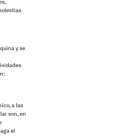
es,
molestias
quina y se
tividades
n:
co, a las
lar son, en
e
aga el