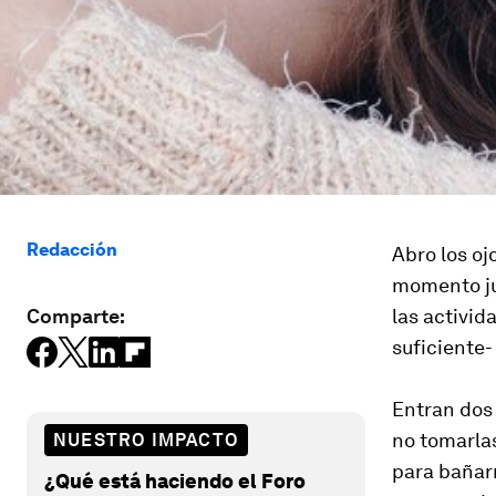
Redacción
Abro los oj
momento ju
Comparte:
las activi
suficiente-
Entran dos
no tomarla
NUESTRO IMPACTO
para bañarm
¿Qué está haciendo el Foro