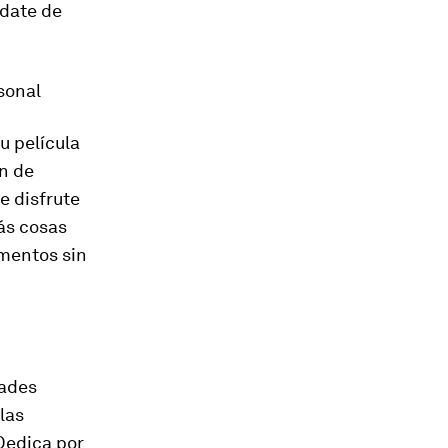
ídate de
sonal
u película
in de
e disfrute
rás cosas
imentos sin
dades
las
Dedica por