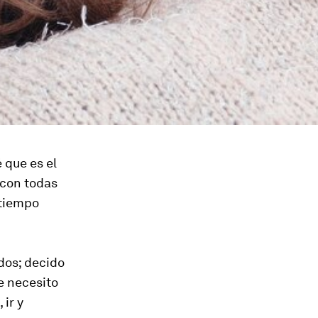
é que es el
 con todas
 tiempo
dos; decido
e necesito
ir y