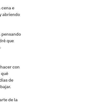
a cena e
oy abriendo
ma pensando
dré que
s
 hacer con
a qué
días de
bajar.
arte de la