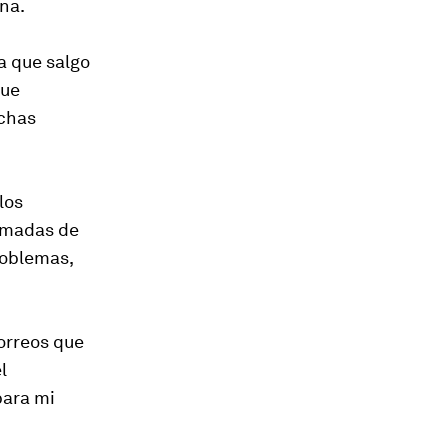
na.
a que salgo
que
ichas
los
lamadas de
roblemas,
orreos que
l
para mi