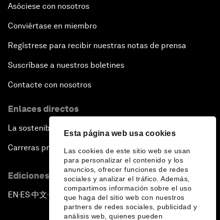
Asóciese con nosotros
Conviértase en miembro
Regístrese para recibir nuestras notas de prensa
Suscríbase a nuestros boletines
Contacte con nosotros
Enlaces directos
La sostenibilidad en el Foro
Esta página web usa cookies
Carreras profesionales
Las cookies de este sitio web se usan
para personalizar el contenido y los
anuncios, ofrecer funciones de redes
Ediciones en otros idiomas
sociales y analizar el tráfico. Además,
compartimos información sobre el uso
EN
ES
中文
日本語
▪
▪
▪
que haga del sitio web con nuestros
partners de redes sociales, publicidad y
análisis web, quienes pueden