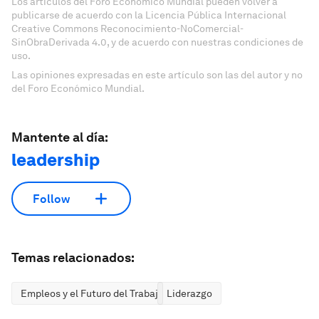
Los artículos del Foro Económico Mundial pueden volver a
publicarse de acuerdo con la Licencia Pública Internacional
Creative Commons Reconocimiento-NoComercial-
SinObraDerivada 4.0, y de acuerdo con nuestras condiciones de
uso.
Las opiniones expresadas en este artículo son las del autor y no
del Foro Económico Mundial.
Mantente al día:
leadership
Follow
Temas relacionados:
Empleos y el Futuro del Trabajo
Liderazgo