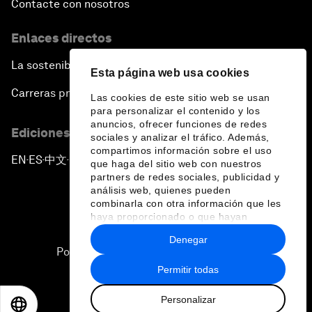
Contacte con nosotros
Enlaces directos
La sostenibilidad en el Foro
Esta página web usa cookies
Carreras profesionales
Las cookies de este sitio web se usan
para personalizar el contenido y los
anuncios, ofrecer funciones de redes
Ediciones en otros idiomas
sociales y analizar el tráfico. Además,
compartimos información sobre el uso
EN
ES
中文
日本語
▪
▪
▪
que haga del sitio web con nuestros
partners de redes sociales, publicidad y
análisis web, quienes pueden
combinarla con otra información que les
haya proporcionado o que hayan
recopilado a partir del uso que haya
Denegar
hecho de sus servicios.
Política de privacidad y normas de uso
Permitir todas
Sitemap
Personalizar
©
2026
Foro Económico Mundial
EN
ES
中文
日本語