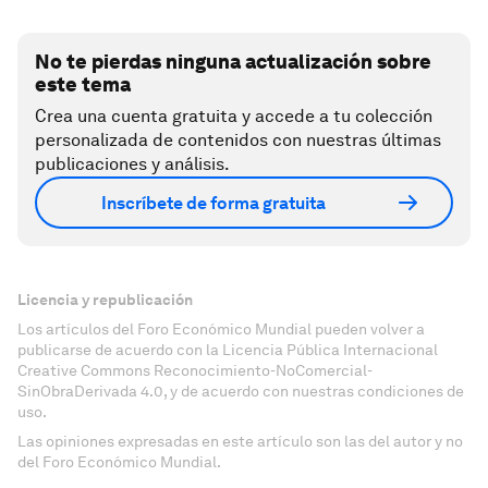
No te pierdas ninguna actualización sobre
este tema
Crea una cuenta gratuita y accede a tu colección
personalizada de contenidos con nuestras últimas
publicaciones y análisis.
Inscríbete de forma gratuita
Licencia y republicación
Los artículos del Foro Económico Mundial pueden volver a
publicarse de acuerdo con la Licencia Pública Internacional
Creative Commons Reconocimiento-NoComercial-
SinObraDerivada 4.0, y de acuerdo con nuestras condiciones de
uso.
Las opiniones expresadas en este artículo son las del autor y no
del Foro Económico Mundial.