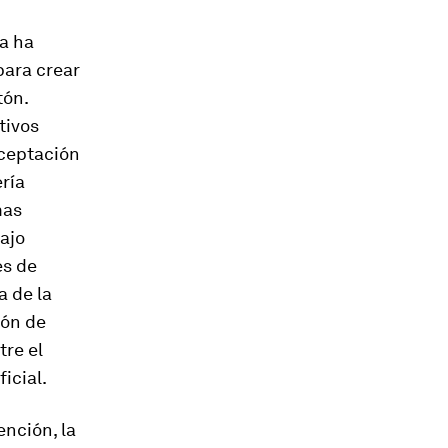
ya ha
para crear
tón.
tivos
aceptación
ría
mas
ajo
es de
a de la
ión de
tre el
icial.
ención, la