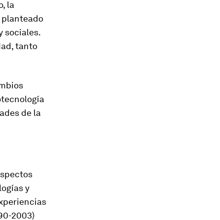
, la
n planteado
 sociales.
dad, tanto
ambios
otecnología
dades de la
aspectos
logías y
xperiencias
90-2003)