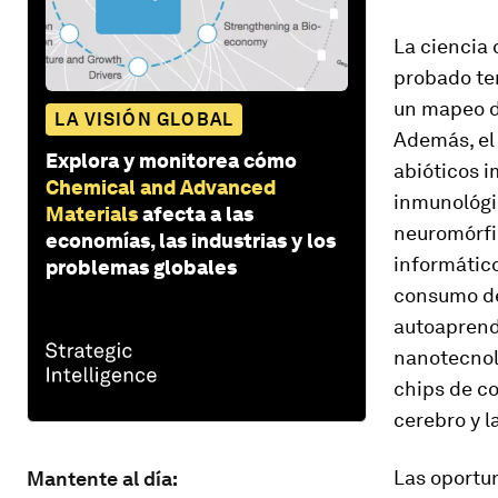
La ciencia 
probado te
un mapeo de
LA VISIÓN GLOBAL
Además, el
Explora y monitorea cómo
abióticos i
Chemical and Advanced
inmunológic
Materials
afecta a las
neuromórfic
economías, las industrias y los
informátic
problemas globales
consumo de 
autoaprendi
nanotecnolo
chips de co
cerebro y l
Las oportun
Mantente al día: