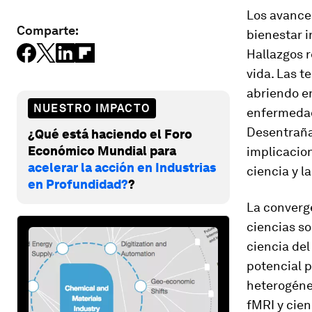
Los avance
Comparte:
bienestar i
Hallazgos r
vida. Las t
abriendo e
NUESTRO IMPACTO
enfermedade
Desentraña
¿Qué está haciendo el Foro
Económico Mundial para
implicacio
acelerar la acción en Industrias
ciencia y l
en Profundidad?
?
La convergen
ciencias so
ciencia del
potencial p
heterogéne
fMRI y cie