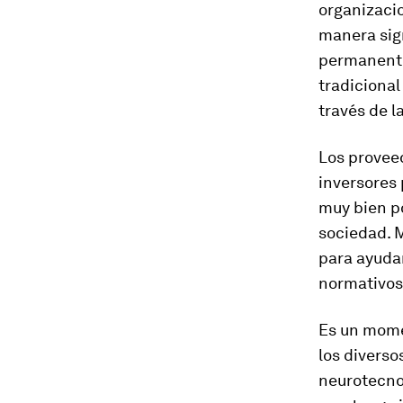
organizacio
manera sign
permanente
tradicional
través de la
Los proveed
inversores 
muy bien po
sociedad. 
para ayudar
normativos
Es un mome
los divers
neurotecnol