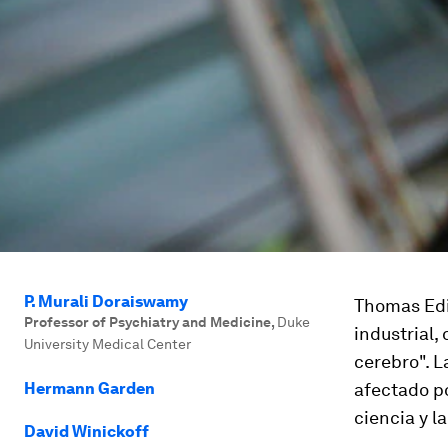
P. Murali Doraiswamy
Thomas Edi
Professor of Psychiatry and Medicine
,
Duke
industrial,
University Medical Center
cerebro". 
Hermann Garden
afectado po
ciencia y l
David Winickoff