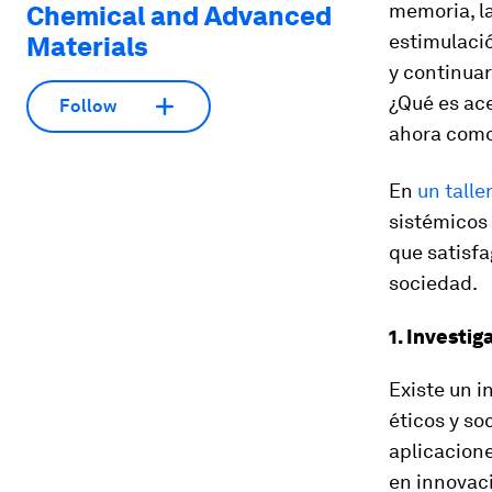
memoria, la
Chemical and Advanced
estimulació
Materials
y continuar
¿Qué es ace
Follow
ahora como
En
un talle
sistémicos 
que satisfa
sociedad.
1. Investi
Existe un i
éticos y so
aplicacion
en innovac