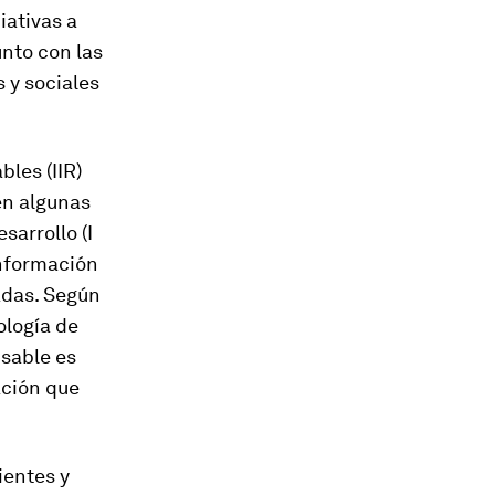
iativas a
unto con las
s y sociales
les (IIR)
en algunas
sarrollo (I
 información
adas. Según
ología de
nsable es
ación que
ientes y