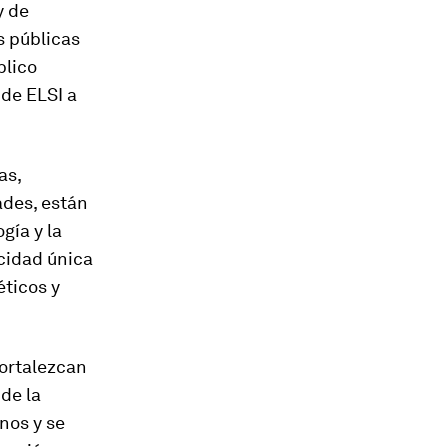
y de
s públicas
blico
 de ELSI a
as,
ades, están
gía y la
cidad única
éticos y
fortalezcan
de la
nos y se