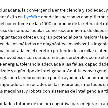
ciudadana, la convergencia entre ciencia y sociedad, 
ner éxito en
EyeWire
donde las personas compitieron 
l conectome de las 1000 neuronas de la retina del ra
 uso de nanopartículas como recubrimiento de disposi
mplantados ofrece un gran potencial para mejorar la 
a de los métodos de diagnóstico invasivos. La ingenie
a inspirada en el cerebro pretende desarrollar siste
os novedosos con características cerebrales como el b
energía, tolerancia adecuada a las fallas, capacidad
zaje y algún tipo de inteligencia. Aquí, la convergenci
gía con la neurociencia podría ayudar a la construcc
mputadoras inspirados en las neuronas; interfaces en
as máquinas, y robots con sistemas de inteligencia artif
idades futuras de mejora cognitiva para mejorar la at