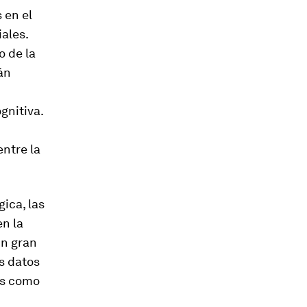
 en el
iales.
o de la
án
gnitiva.
ntre la
gica, las
en la
un gran
s datos
es como