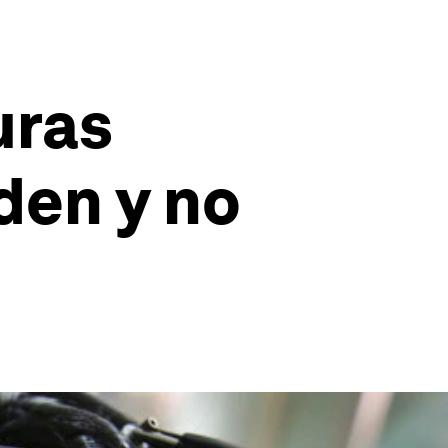
uras
den y no