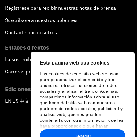
Regístrese para recibir nuestras notas de prensa
Suscríbase a nuestros boletines
Contacte con nosotros
Enlaces directos
La sostenibilidad en el Foro
Esta página web usa cookies
Carreras profesionales
Las cookies de este sitio web se usan
para personalizar el contenido y los
anuncios, ofrecer funciones de redes
Ediciones en otros idiomas
sociales y analizar el tráfico. Además,
compartimos información sobre el uso
EN
ES
中文
日本語
▪
▪
▪
que haga del sitio web con nuestros
partners de redes sociales, publicidad y
análisis web, quienes pueden
combinarla con otra información que les
haya proporcionado o que hayan
recopilado a partir del uso que haya
Denegar