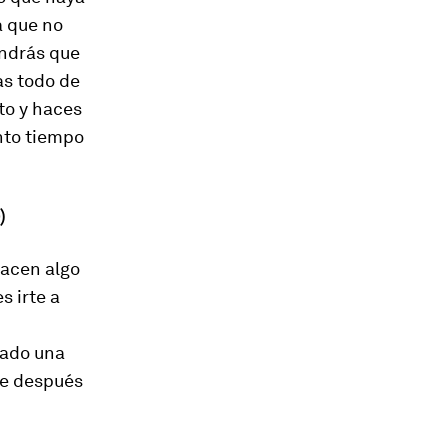
a que no
endrás que
as todo de
nto y haces
nto tiempo
)
hacen algo
s irte a
rado una
ue después