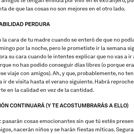
amigos te tengan envidia por vivir en el extranjero, p
ta de que las cosas no son mejores en el otro lado.
PABILIDAD PERDURA
la cara de tu madre cuando se enteró de que no podía
mingo por la noche, pero le prometiste ir la semana si
ra su cara cuando le intentes explicar que no vas a ir 
que no has podido conseguir días libres (o porque er
ese viaje con amigos). Ah, y que, probablemente, no te
 ir de visita hasta el verano siguiente. Habrá reproche
te en la calidad en vez de la cantidad.
CIÓN CONTINUARÁ (Y TE ACOSTUMBRARÁS A ELLO)
: pasarán cosas emocionantes sin que tú estés present
gos, nacerán niños y se harán fiestas míticas. Segur