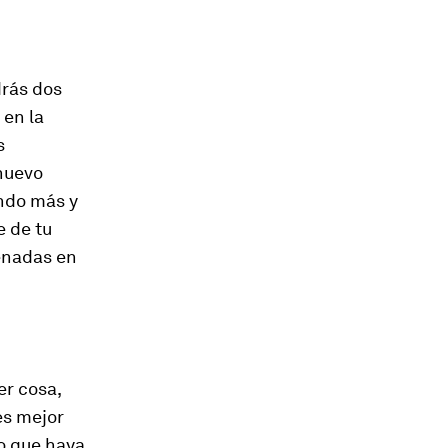
drás dos
 en la
s
nuevo
ando más y
e de tu
enadas en
er cosa,
es mejor
lo que haya