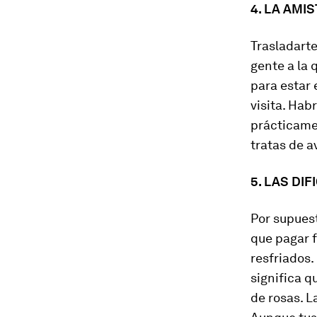
4. LA AMI
Trasladarte
gente a la 
para estar 
visita. Hab
prácticamen
tratas de a
5. LAS DI
Por supuest
que pagar 
resfriados.
significa 
de rosas. L