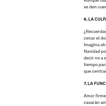
Aunque tus 
se den cuen
6. LA CUL
¿Recuerdas 
cenar el do
Imagina aho
Navidad por
decir no a 
tiempo para
que centrar
7. LA FUN
Amor firme
casarán ami