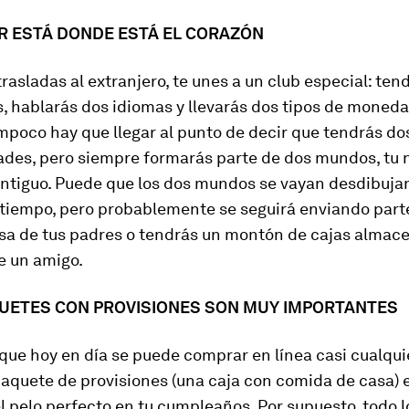
AR ESTÁ DONDE ESTÁ EL CORAZÓN
rasladas al extranjero, te unes a un club especial: ten
, hablarás dos idiomas y llevarás dos tipos de moneda
mpoco hay que llegar al punto de decir que tendrás do
ades, pero siempre formarás parte de dos mundos, tu 
 antiguo. Puede que los dos mundos se vayan desdibuj
 tiempo, pero probablemente se seguirá enviando part
asa de tus padres o tendrás un montón de cajas almac
e un amigo.
QUETES CON PROVISIONES SON MUY IMPORTANTES
que hoy en día se puede comprar en línea casi cualqui
paquete de provisiones (una caja con comida de casa) 
el pelo perfecto en tu cumpleaños. Por supuesto, todo 