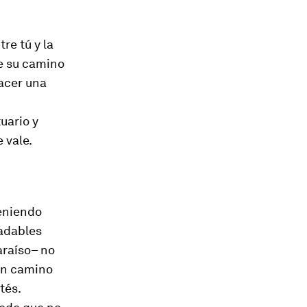
re tú y la
de su camino
hacer una
uario y
 vale.
teniendo
radables
araíso– no
un camino
tés.