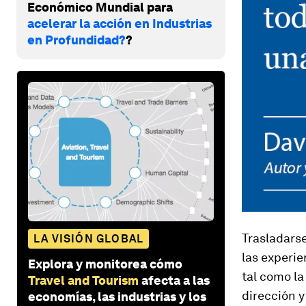
Económico Mundial para
acelerar la acción en Industrias
en Profundidad?
?
Trasladarse
LA VISIÓN GLOBAL
las experie
Explora y monitorea cómo
tal como la
Travel and Tourism
afecta a las
dirección y
economías, las industrias y los