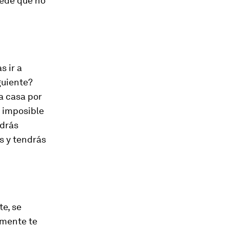
uede que no
s ir a
guiente?
a casa por
a imposible
ndrás
s y tendrás
e, se
amente te