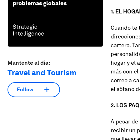
problemas globales
1. EL HOG
Cuando te t
direcciones
cartera. Ta
personalid
hogar y el
Mantente al día:
más con el
Travel and Tourism
correo a c
el sótano d
Follow
2. LOS PA
A pesar de 
recibir un 
que llevar 