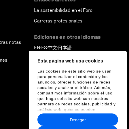
La sostenibilidad en el Foro
Carreras profesionales
Ediciones en otros idiomas
tras notas
EN
ES
中文
日本語
▪
▪
▪
ines
Esta página web usa cookies
Las cookies de este sitio web se usan
para personalizar el contenido y los
anuncios, ofrecer funciones de redes
sociales y analizar el tráfico. Además,
compartimos información sobre el uso
que haga del sitio web con nuestros
partners de redes sociales, publicidad y
análisis web, quienes pueden
combinarla con otra información que les
Denegar
haya proporcionado o que hayan
recopilado a partir del uso que haya