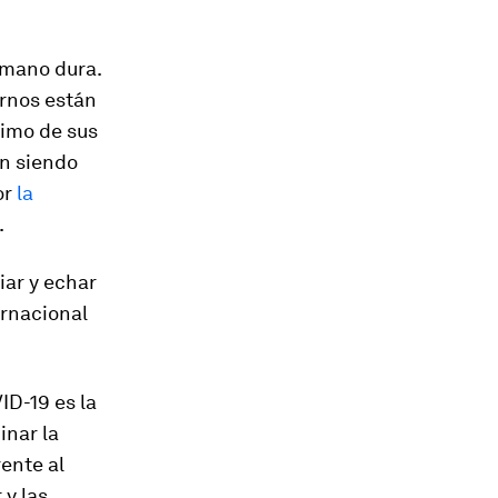
 mano dura.
ernos están
nimo de sus
án siendo
or
la
.
iar y echar
ernacional
ID-19 es la
inar la
rente al
 y las