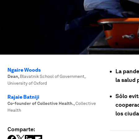
Ngaire Woods
La pande
Dean
,
Blavatnik School of Government,
la salud
University of Oxford
Sólo evit
Rajaie Batniji
Co-founder of Collective Health.
,
Collective
cooperac
Health
los ciud
Comparte: