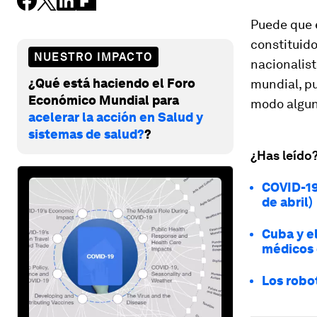
Puede que 
constituido
NUESTRO IMPACTO
nacionalist
¿Qué está haciendo el Foro
mundial, pu
Económico Mundial para
modo algun
acelerar la acción en Salud y
sistemas de salud?
?
¿Has leído
COVID-19
de abril)
Cuba y e
médicos 
Los robot