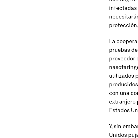
infectadas 
necesitará
protección
La cooperac
pruebas de 
proveedor d
nasofarínge
utilizados 
producidos
con una com
extranjero
Estados Un
Y, sin emba
Unidos puja