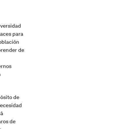
iversidad
caces para
población
aprender de
ernos
n
ósito de
necesidad
rá
aros de