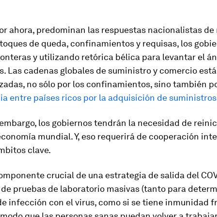
or ahora, predominan las respuestas nacionalistas de
 toques de queda, confinamientos y requisas, los gobi
onteras y utilizando retórica bélica para levantar el á
s. Las cadenas globales de suministro y comercio est
zadas, no sólo por los confinamientos, sino también p
 entre países ricos por la adquisición de suministros
 embargo, los gobiernos tendrán la necesidad de reinic
economía mundial. Y, eso requerirá de cooperación int
mbitos clave.
omponente crucial de una estrategia de salida del COV
 de pruebas de laboratorio masivas (tanto para determ
e infección con el virus, como si se tiene inmunidad f
modo que las personas sanas puedan volver a trabajar