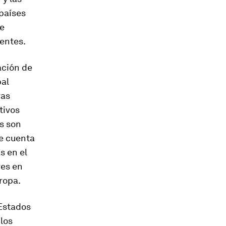
 países
de
entes.
ación de
pal
ras
tivos
as son
e cuenta
s en el
res en
ropa.
 Estados
los