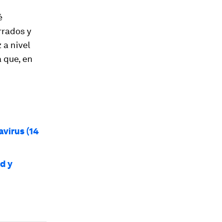
é
rrados y
 a nivel
 que, en
virus (14
d y