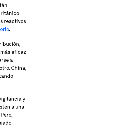
stán
ritánico
os reactivos
orio
.
ribución,
 más eficaz
arse a
tro. China,
rtando
igilancia y
isten a una
 Pero,
siado