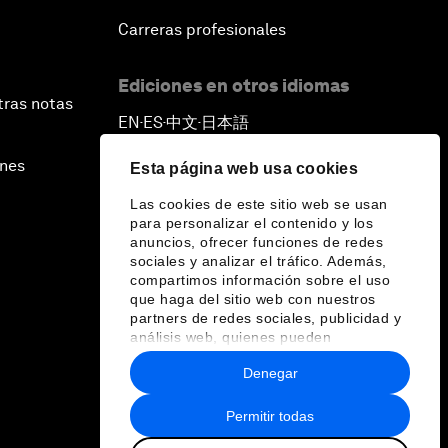
Carreras profesionales
Ediciones en otros idiomas
tras notas
EN
ES
中文
日本語
▪
▪
▪
ines
Esta página web usa cookies
Las cookies de este sitio web se usan
para personalizar el contenido y los
anuncios, ofrecer funciones de redes
sociales y analizar el tráfico. Además,
compartimos información sobre el uso
que haga del sitio web con nuestros
partners de redes sociales, publicidad y
análisis web, quienes pueden
combinarla con otra información que les
Denegar
haya proporcionado o que hayan
recopilado a partir del uso que haya
hecho de sus servicios.
Permitir todas