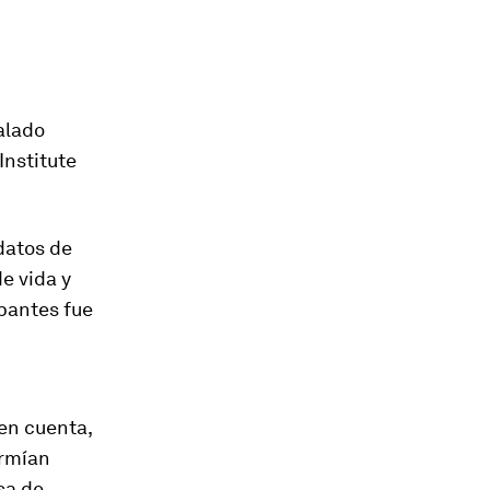
alado
Institute
 datos de
e vida y
ipantes fue
 en cuenta,
ormían
sa de