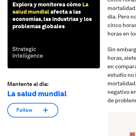
Explora y monitorea cómo
La
mortalidad 
salud mundial
afecta a las
día. Pero n
economías, las industrias y los
cinco hora
problemas globales
horas en lo
Sin embarg
horas, siet
en comparac
estudio no 
mortalidad,
Mantente al día:
negativo en
La salud mundial
de problem
Follow