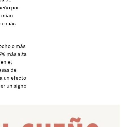
sueño por
ormían
o o más
 ocho o más
25% más alta
ien el
tasas de
ra un efecto
er un signo