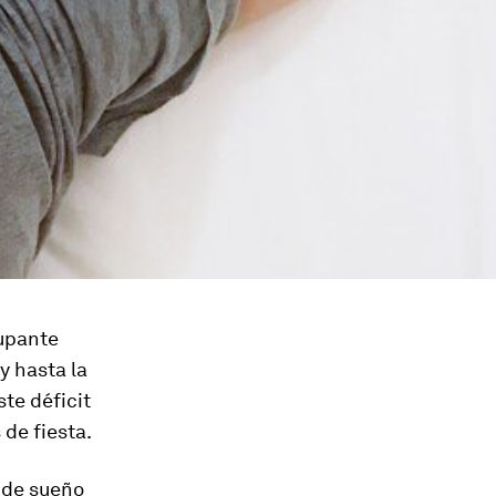
cupante
y hasta la
te déficit
de fiesta.
s de sueño