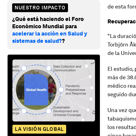
de esta fo
NUESTRO IMPACTO
¿Qué está haciendo el Foro
Recuperac
Económico Mundial para
acelerar la acción en Salud y
"La duració
sistemas de salud?
?
Torbjörn Åk
de la Unive
El estudio,
más de 38.0
médico real
seguido dur
Una vez que
tabaquismo,
los result
LA VISIÓN GLOBAL
cinco horas