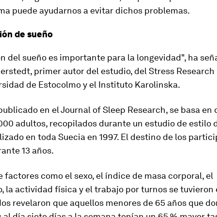
rma puede ayudarnos a evitar dichos problemas.
ión de sueño
n del sueño es importante para la longevidad", ha señ
erstedt, primer autor del estudio, del Stress Research 
rsidad de Estocolmo y el Instituto Karolinska.
 publicado en el
Journal of Sleep Research
, se basa en
00 adultos, recopilados durante un estudio de estilo d
izado en toda Suecia en 1997. El destino de los partic
ante 13 años.
 factores como el sexo, el índice de masa corporal, el
 la actividad física y el trabajo por turnos se tuvieron
ados revelaron que aquellos menores de 65 años que d
 al día siete días a la semana tenían un 65 % mayor ta