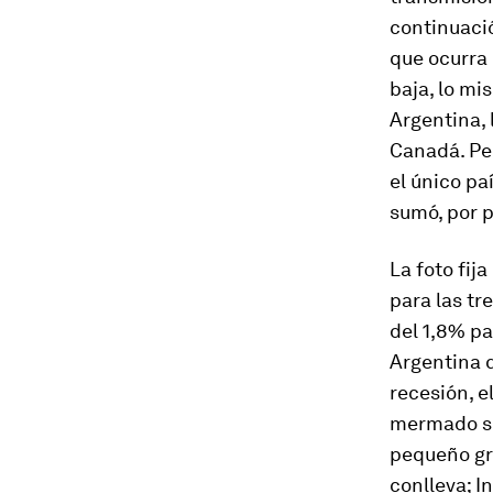
continuaci
que ocurra 
baja, lo mi
Argentina, 
Canadá. Pe
el único pa
sumó, por p
La foto fija
para las t
del 1,8% pa
Argentina q
recesión, el
mermado su
pequeño gr
conlleva; I