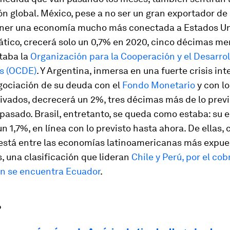
ón global. México, pese a no ser un gran exportador de
ener una economía mucho más conectada a Estados Un
ático, crecerá solo un 0,7% en 2020, cinco décimas me
taba la
Organización para la Cooperación y el Desarrol
s (OCDE)
. Y Argentina, inmersa en una fuerte crisis int
gociación de su deuda con el
Fondo Monetario
y con l
ivados, decrecerá un 2%, tres décimas más de lo previ
pasado. Brasil, entretanto, se queda como estaba: su 
n 1,7%, en línea con lo previsto hasta ahora. De ellas, 
 está entre las economías latinoamericanas más expue
, una clasificación que lideran
Chile y Perú, por el cobr
n se encuentra Ecuador
.
?