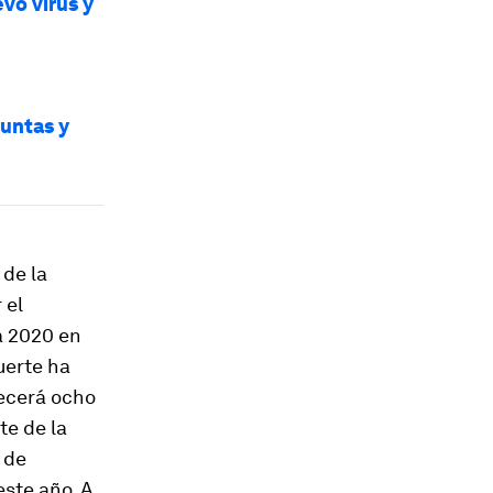
vo virus y
guntas y
 de la
 el
a 2020 en
uerte ha
recerá ocho
e de la
 de
este año. A