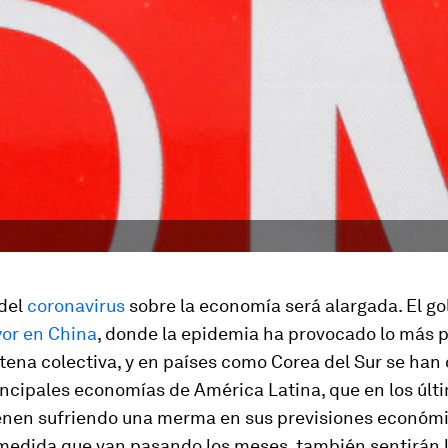
del
coronavirus
sobre la economía será alargada. El g
or en China
, donde la epidemia ha provocado lo más 
ena colectiva, y en países como Corea del Sur se han 
incipales economías de América Latina, que en los últ
enen sufriendo una merma en sus previsiones económ
 medida que van pasando los meses, también sentirán 