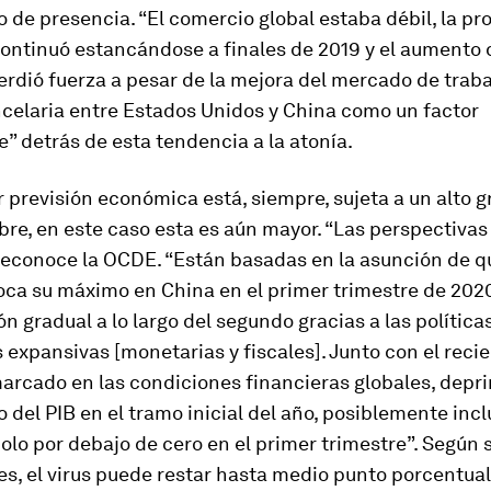
o de presencia. “El comercio global estaba débil, la p
continuó estancándose a finales de 2019 y el aumento 
dió fuerza a pesar de la mejora del mercado de trabaj
ncelaria entre Estados Unidos y China como un factor
” detrás de esta tendencia a la atonía.
r previsión económica está, siempre, sujeta a un alto 
re, en este caso esta es aún mayor. “Las perspectiva
 reconoce la OCDE. “Están basadas en la asunción de q
oca su máximo en China en el primer trimestre de 202
n gradual a lo largo del segundo gracias a las política
expansivas [monetarias y fiscales]. Junto con el reci
arcado en las condiciones financieras globales, depri
 del PIB en el tramo inicial del año, posiblemente inc
lo por debajo de cero en el primer trimestre”. Según 
s, el virus puede restar hasta medio punto porcentual