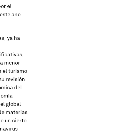
or el
 este año
as] ya ha
n
ficativas,
una menor
 el turismo
su revisión
ómica del
nomía
el global
 de materias
e un cierto
onavirus