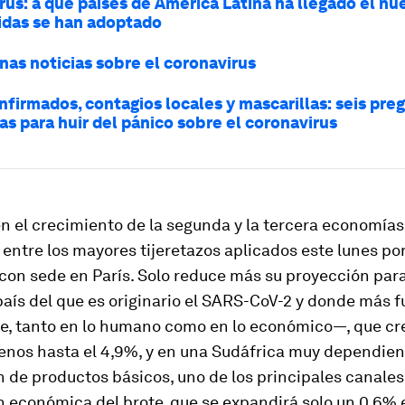
us: a qué países de América Latina ha llegado el nue
das se han adoptado
nas noticias sobre el coronavirus
firmados, contagios locales y mascarillas: seis pre
as para huir del pánico sobre el coronavirus
en el crecimiento de la segunda y la tercera economías
 entre los mayores tijeretazos aplicados este lunes por
con sede en París. Solo reduce más su proyección par
aís del que es originario el SARS-CoV-2 y donde más f
lpe, tanto en lo humano como en lo económico—, que c
nos hasta el 4,9%, y en una Sudáfrica muy dependient
 de productos básicos, uno de los principales canales
 económica del brote, que se expandirá solo un 0,6% 