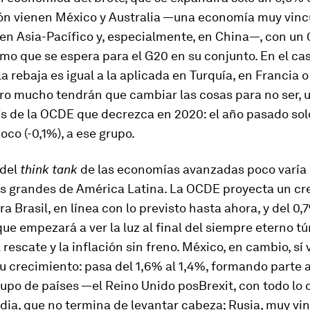
ón vienen México y Australia —una economía muy vincu
en Asia-Pacífico y, especialmente, en China—, con un 
smo que se espera para el G20 en su conjunto. En el ca
la rebaja es igual a la aplicada en Turquía, en Francia o
ro mucho tendrán que cambiar las cosas para no ser, 
ís de la OCDE que decrezca en 2020: el año pasado so
oco (-0,1%), a ese grupo.
 del
think tank
de las economías avanzadas poco varía
res grandes de América Latina. La OCDE proyecta un c
ra Brasil, en línea con lo previsto hasta ahora, y del 0
ue empezará a ver la luz al final del siempre eterno tú
 rescate y la inflación sin freno. México, en cambio, sí 
 crecimiento: pasa del 1,6% al 1,4%, formando parte
upo de países —el Reino Unido posBrexit, con todo lo 
ndia, que no termina de levantar cabeza; Rusia, muy vi