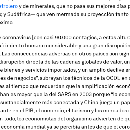
trolero
y de minerales, que no pasa sus mejores días p
s; y Sudáfrica— que ven mermada su proyección tanto
óximo.
e coronavirus [con casi 90.000 contagios, a estas altur
sufrimiento humano considerable y una gran disrupció
Las consecuencias adversas en otros países son signi
 disrupción directa de las cadenas globales de valor, 
bienes y servicios importados, y un amplio declive en
ajes de negocios”, subrayan los técnicos de la OCDE en 
nes al tiempo que recuerdan que la amplificación econ
uhan es mayor que la del SARS en 2003 porque “la eco
á sustancialmente más conectada y China juega un pap
nte en el PIB, el comercio, el turismo y los mercados
n todo, los economistas del organismo advierten de qu
 economía mundial ya se percibía antes de que el cor