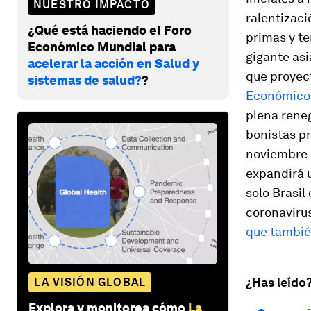
NUESTRO IMPACTO
ralentizaci
¿Qué está haciendo el Foro
primas y t
Económico Mundial para
gigante asi
acelerar la acción en Salud y
que proyec
sistemas de salud?
?
Económico
plena rene
bonistas pr
noviembre 
expandirá u
solo Brasil
coronavirus
que tambié
¿Has leído
LA VISIÓN GLOBAL
Explora y monitorea cómo
La