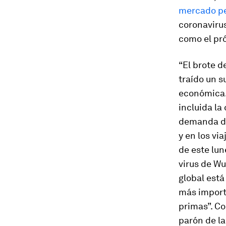
mercado pe
coronaviru
como el pr
“El brote d
traído un 
económica. 
incluida la
demanda de 
y en los vi
de este lu
virus de W
global est
más importa
primas”. Co
parón de la