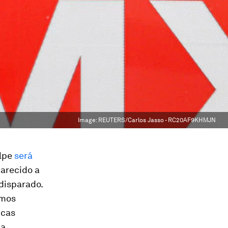
Image:
REUTERS/Carlos Jasso - RC20AF9KHMJN
olpe
será
parecido a
disparado.
imos
icas
la