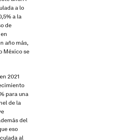
lada a lo
0,5% a la
so de
 en
un año más,
lo México se
 en 2021
recimiento
,7% para una
nel de la
ve
 además del
que eso
nculada al