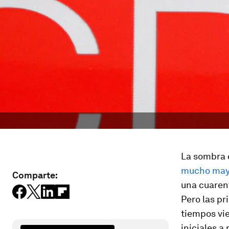
La sombra 
mucho may
Comparte:
una cuarent
Pero las pr
tiempos vi
iniciales a