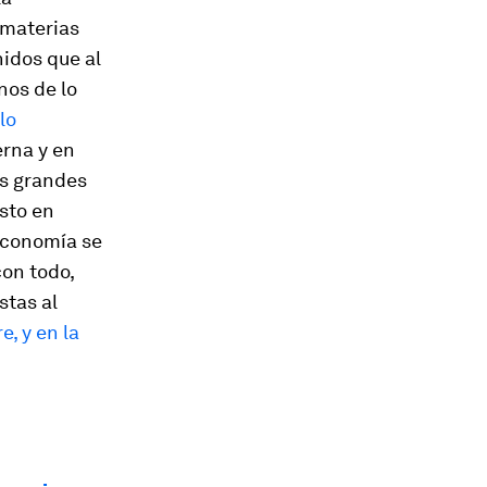
 materias
idos que al
nos de lo
lo
erna y en
os grandes
sto en
economía se
con todo,
stas al
e, y en la