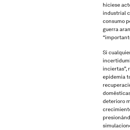
hiciese act
industrial 
consumo per
guerra ara
“importante
Si cualquie
incertidumb
inciertas”,
epidemia t
recuperació
domésticas 
deterioro m
crecimiento
presionándo
simulacione