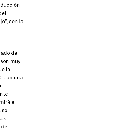
roducción
del
o”, con la
grado de
s son muy
ue la
0, con una
s
ente
mirá el
luso
sus
 de