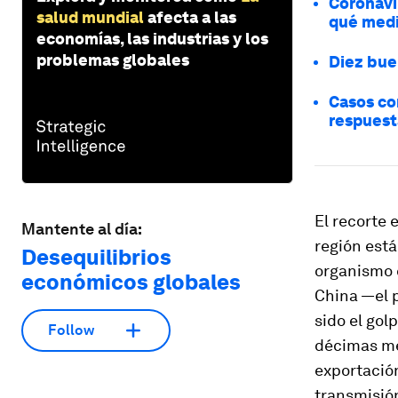
Coronavir
salud mundial
afecta a las
qué medi
economías, las industrias y los
problemas globales
Diez bue
Casos con
respuest
El recorte 
Mantente al día:
región está
Desequilibrios
organismo 
económicos globales
China —el p
sido el go
Follow
décimas me
exportación
transmisión