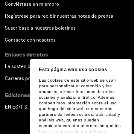
Conviértase en miembro
Regístrese para recibir nuestras notas de prensa
Suscríbase a nuestros boletines
Contacte con nosotros
Enlaces directos
La sostenibilidad en el Foro
Esta página web usa cookies
Carreras profesionales
Las cookies de este sitio web se usan
para personalizar el contenido y los
anuncios, ofrecer funciones de redes
Ediciones en otros idiomas
sociales y analizar el tráfico. Además,
compartimos información sobre el uso
EN
ES
中文
日本語
▪
▪
▪
que haga del sitio web con nuestros
partners de redes sociales, publicidad y
análisis web, quienes pueden
combinarla con otra información que les
haya proporcionado o que hayan