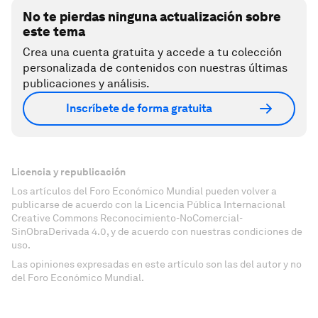
No te pierdas ninguna actualización sobre
este tema
Crea una cuenta gratuita y accede a tu colección
personalizada de contenidos con nuestras últimas
publicaciones y análisis.
Inscríbete de forma gratuita
Licencia y republicación
Los artículos del Foro Económico Mundial pueden volver a
publicarse de acuerdo con la Licencia Pública Internacional
Creative Commons Reconocimiento-NoComercial-
SinObraDerivada 4.0, y de acuerdo con nuestras condiciones de
uso.
Las opiniones expresadas en este artículo son las del autor y no
del Foro Económico Mundial.