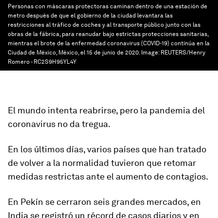
Personas con máscaras protectoras caminan dentro de una estación de
metro después de que el gobierno de la ciudad levantara las
restricciones al tráfico de coches y al transporte público junto con las
obras de la fábrica, para reanudar bajo estrictas protecciones sanitarias,
mientras el brote de la enfermedad coronavirus (COVID-19) continúa en la
Ciudad de México, México, el 15 de junio de 2020.
Image:
REUTERS/Henry
Romero - RC2S9H95YL4Y
El mundo intenta reabrirse, pero la pandemia del
coronavirus no da tregua.
En los últimos días, varios países que han tratado
de volver a la normalidad tuvieron que retomar
medidas restrictas
ante el aumento de contagios.
En Pekín se cerraron seis grandes mercados, en
India se registró un
récord de casos diarios
y en