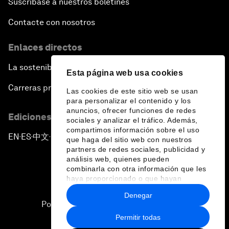
Suscríbase a nuestros boletines
Contacte con nosotros
Enlaces directos
La sostenibilidad en el Foro
Esta página web usa cookies
Carreras profesionales
Las cookies de este sitio web se usan
para personalizar el contenido y los
anuncios, ofrecer funciones de redes
Ediciones en otros idiomas
sociales y analizar el tráfico. Además,
compartimos información sobre el uso
EN
ES
中文
日本語
▪
▪
▪
que haga del sitio web con nuestros
partners de redes sociales, publicidad y
análisis web, quienes pueden
combinarla con otra información que les
haya proporcionado o que hayan
recopilado a partir del uso que haya
Denegar
hecho de sus servicios.
Política de privacidad y normas de uso
Permitir todas
Sitemap