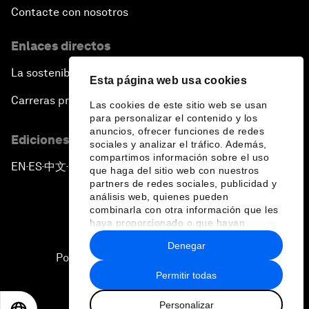
Contacte con nosotros
Enlaces directos
La sostenibilidad en el Foro
Esta página web usa cookies
Carreras profesionales
Las cookies de este sitio web se usan
para personalizar el contenido y los
anuncios, ofrecer funciones de redes
Ediciones en otros idiomas
sociales y analizar el tráfico. Además,
compartimos información sobre el uso
EN
ES
中文
日本語
▪
▪
▪
que haga del sitio web con nuestros
partners de redes sociales, publicidad y
análisis web, quienes pueden
combinarla con otra información que les
haya proporcionado o que hayan
recopilado a partir del uso que haya
Denegar
hecho de sus servicios.
Política de privacidad y normas de uso
Permitir todas
Sitemap
Personalizar
©
2026
Foro Económico Mundial