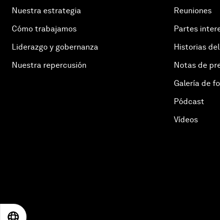
Nuestra estrategia
Reuniones
Cómo trabajamos
Partes inter
Liderazgo y gobernanza
Historias del
Nuestra repercusión
Notas de pr
Galería de f
Pódcast
Vídeos
EN
ES
中文
日本語