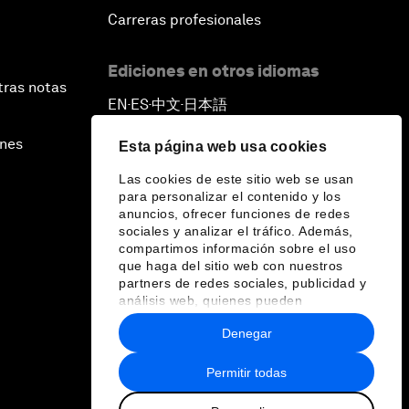
Carreras profesionales
Ediciones en otros idiomas
tras notas
EN
ES
中文
日本語
▪
▪
▪
ines
Esta página web usa cookies
Las cookies de este sitio web se usan
para personalizar el contenido y los
anuncios, ofrecer funciones de redes
sociales y analizar el tráfico. Además,
compartimos información sobre el uso
que haga del sitio web con nuestros
partners de redes sociales, publicidad y
análisis web, quienes pueden
combinarla con otra información que les
Denegar
haya proporcionado o que hayan
recopilado a partir del uso que haya
hecho de sus servicios.
Permitir todas