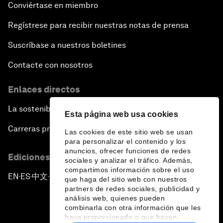
Conviértase en miembro
Regístrese para recibir nuestras notas de prensa
Suscríbase a nuestros boletines
Contacte con nosotros
Enlaces directos
La sostenibilidad en el Foro
Esta página web usa cookies
Carreras profesionales
Las cookies de este sitio web se usan
para personalizar el contenido y los
anuncios, ofrecer funciones de redes
Ediciones en otros idiomas
sociales y analizar el tráfico. Además,
compartimos información sobre el uso
EN
ES
中文
日本語
▪
▪
▪
que haga del sitio web con nuestros
partners de redes sociales, publicidad y
análisis web, quienes pueden
combinarla con otra información que les
haya proporcionado o que hayan