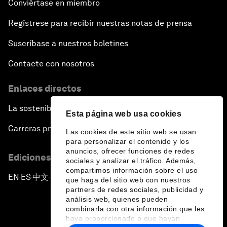
Conviértase en miembro
Regístrese para recibir nuestras notas de prensa
Suscríbase a nuestros boletines
Contacte con nosotros
Enlaces directos
La sostenibilidad en el Foro
Esta página web usa cookies
Carreras profesionales
Las cookies de este sitio web se usan
para personalizar el contenido y los
anuncios, ofrecer funciones de redes
Ediciones en otros idiomas
sociales y analizar el tráfico. Además,
compartimos información sobre el uso
EN
ES
中文
日本語
▪
▪
▪
que haga del sitio web con nuestros
partners de redes sociales, publicidad y
análisis web, quienes pueden
combinarla con otra información que les
haya proporcionado o que hayan