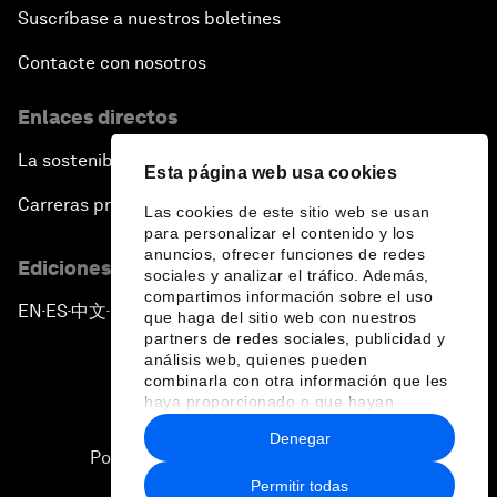
Suscríbase a nuestros boletines
Contacte con nosotros
Enlaces directos
La sostenibilidad en el Foro
Esta página web usa cookies
Carreras profesionales
Las cookies de este sitio web se usan
para personalizar el contenido y los
anuncios, ofrecer funciones de redes
Ediciones en otros idiomas
sociales y analizar el tráfico. Además,
compartimos información sobre el uso
EN
ES
中文
日本語
▪
▪
▪
que haga del sitio web con nuestros
partners de redes sociales, publicidad y
análisis web, quienes pueden
combinarla con otra información que les
haya proporcionado o que hayan
recopilado a partir del uso que haya
Denegar
hecho de sus servicios.
Política de privacidad y normas de uso
Permitir todas