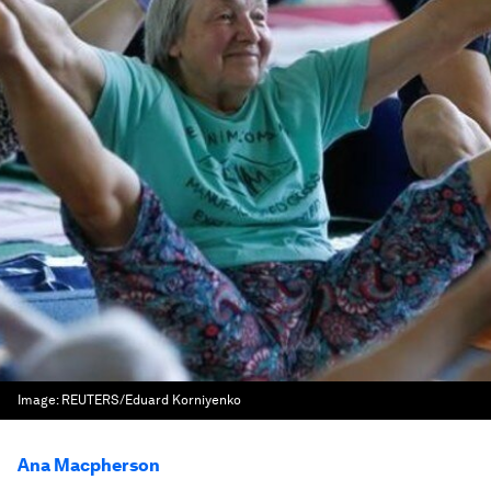
Image:
REUTERS/Eduard Korniyenko
Ana Macpherson