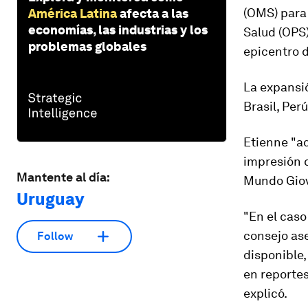
(OMS) para
América Latina
afecta a las
economías, las industrias y los
Salud (OPS)
problemas globales
epicentro 
La expansi
Brasil, Per
Etienne "ad
impresión
Mantente al día:
Mundo Giov
Uruguay
"En el caso
consejo ase
Follow
disponible
en reporte
explicó.