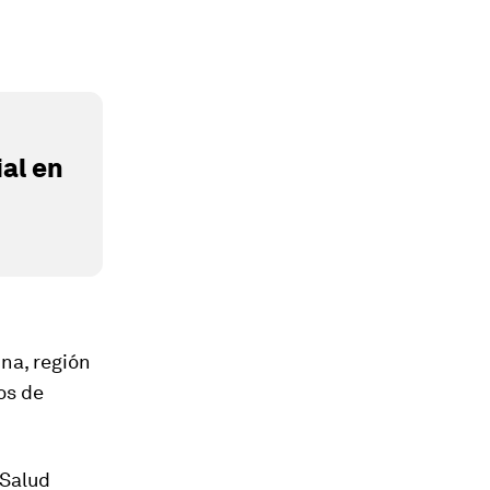
al en
na, región
os de
 Salud