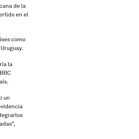
cana de la
rtido en el
aíses como
n Uruguay.
ía la
a BBC
aís.
o un
evidencia
tegrarlos
adas",