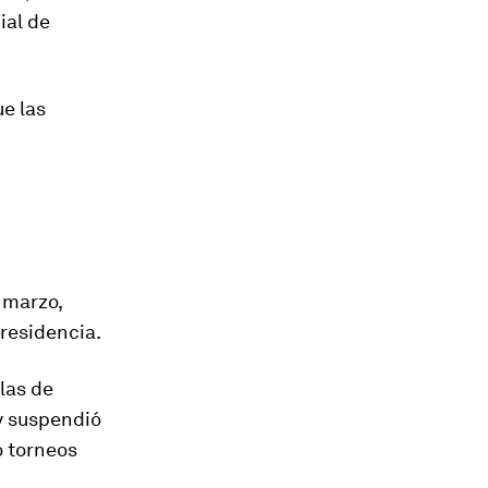
ial de
ue las
 marzo,
residencia.
las de
 y suspendió
o torneos