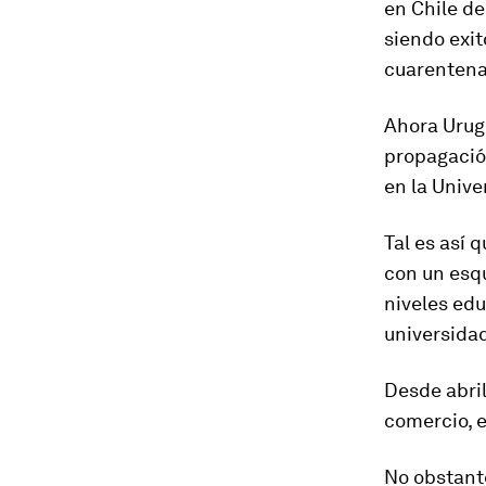
en Chile de
siendo exit
cuarentenas
Ahora Urugu
propagación
en la Unive
Tal es así 
con un esq
niveles edu
universidad
Desde abril
comercio, e
No obstant