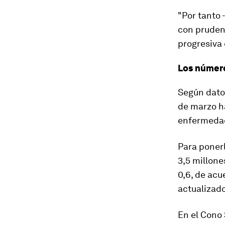
"Por tanto 
con pruden
progresiva 
Los númer
Según datos
de marzo h
enfermedad
Para poner
3,5 millone
0,6
, de acu
actualizado
En el Cono 