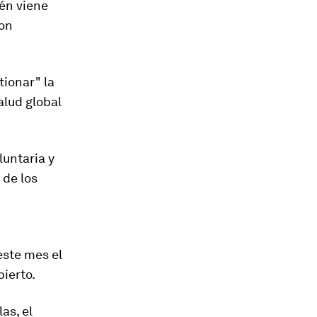
ién viene
con
tionar" la
alud global
luntaria y
 de los
este mes el
bierto.
as, el