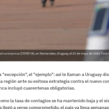
ad coronavirus (COVID-19), en Montevideo, Uruguay, el 23 de mayo de 2020. Foto
 la "excepción", el "ejemplo": así le llaman a Uruguay di
a región ante su exitosa estrategia contra el nuevo co
nca incluyó cuarentenas obligatorias.
como la
tasa de contagios se ha mantenido baja y el s
a llegó a
verse comprometido
, el país ya lleva semana