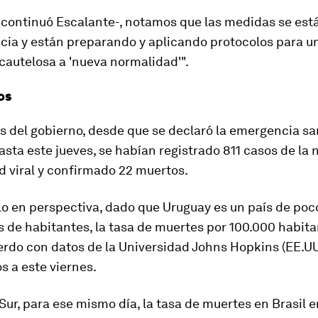
-continuó Escalante-,
notamos que las medidas se es
cia
y están preparando y aplicando protocolos para u
cautelosa a 'nueva normalidad'".
os
 del gobierno, desde que se declaró la emergencia san
asta este jueves,
se ha
bía
n registrado 8
11
casos de la 
 viral y
confirmado
22 muertos
.
lo en perspectiva, dado que Uruguay es un país de po
s de habitantes,
la
tasa
de muertes por 100.000 habita
erdo con datos de la Universidad Johns Hopkins (EE.UU
s a este viernes.
Sur, para ese mismo día, la
tasa de muertes en Brasil e