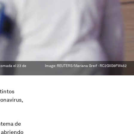
 tomada el 23 de
Image:
REUTERS/Mariana Greif - RC2GXG9FW452
stintos
ronavirus,
istema de
s abriendo