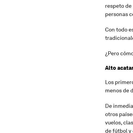
respeto de 
personas co
Con todo es
tradiciona
¿Pero cómo
Alto acat
Los primero
menos de d
De inmedia
otros paíse
vuelos, cla
de fútbol y