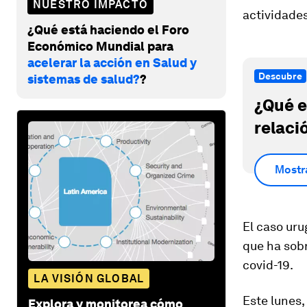
NUESTRO IMPACTO
actividades
¿Qué está haciendo el Foro
Económico Mundial para
acelerar la acción en Salud y
Descubre
sistemas de salud?
?
¿Qué e
relaci
Mostr
El caso uru
que ha sob
covid-19.
LA VISIÓN GLOBAL
Este lunes,
Explora y monitorea cómo