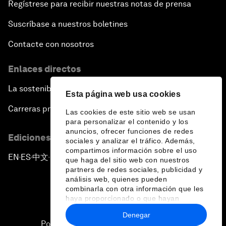
Regístrese para recibir nuestras notas de prensa
Suscríbase a nuestros boletines
Contacte con nosotros
Enlaces directos
La sostenibilidad en el Foro
Esta página web usa cookies
Carreras profesionales
Las cookies de este sitio web se usan
para personalizar el contenido y los
anuncios, ofrecer funciones de redes
Ediciones en otros idiomas
sociales y analizar el tráfico. Además,
compartimos información sobre el uso
EN
ES
中文
日本語
▪
▪
▪
que haga del sitio web con nuestros
partners de redes sociales, publicidad y
análisis web, quienes pueden
combinarla con otra información que les
haya proporcionado o que hayan
recopilado a partir del uso que haya
Denegar
hecho de sus servicios.
Política de privacidad y normas de uso