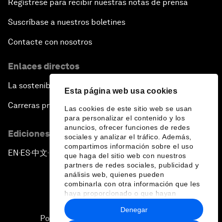
Regístrese para recibir nuestras notas de prensa
Suscríbase a nuestros boletines
Contacte con nosotros
Enlaces directos
La sostenibilidad en el Foro
Esta página web usa cookies
Carreras profesionales
Las cookies de este sitio web se usan
para personalizar el contenido y los
anuncios, ofrecer funciones de redes
Ediciones en otros idiomas
sociales y analizar el tráfico. Además,
compartimos información sobre el uso
EN
ES
中文
日本語
▪
▪
▪
que haga del sitio web con nuestros
partners de redes sociales, publicidad y
análisis web, quienes pueden
combinarla con otra información que les
haya proporcionado o que hayan
recopilado a partir del uso que haya
Denegar
hecho de sus servicios.
Política de privacidad y normas de uso