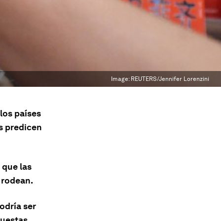
Image:
REUTERS/Jennifer Lorenzini
los países
s predicen
 que las
 rodean.
odría ser
puestas