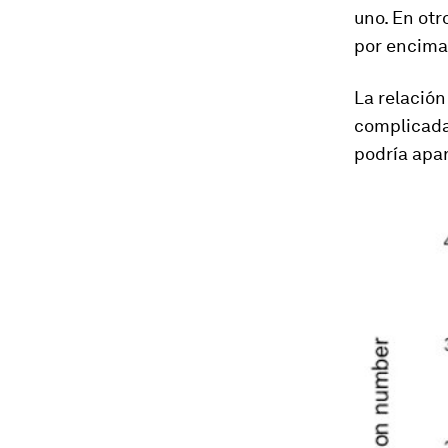
uno. En otr
por encima
La relació
complicada
podría apar