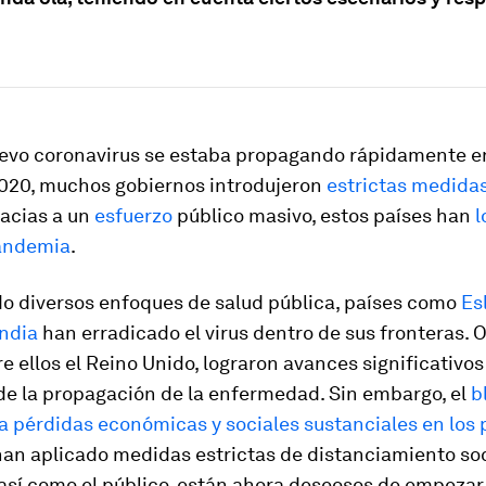
evo coronavirus se estaba propagando rápidamente en
020, muchos gobiernos introdujeron
estrictas medida
racias a un
esfuerzo
público masivo, estos países han
l
pandemia
.
 diversos enfoques de salud pública, países como
Es
ndia
han erradicado el virus dentro de sus fronteras. 
re ellos el Reino Unido, lograron avances significativos
de la propagación de la enfermedad. Sin embargo, el
b
a pérdidas económicas y sociales sustanciales en los 
han aplicado medidas estrictas de distanciamiento soc
así como el público, están ahora deseosos de empezar