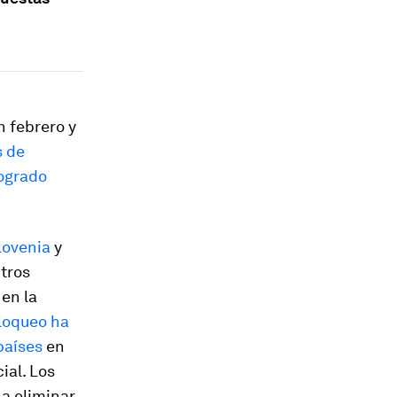
 febrero y
s de
ogrado
lovenia
y
Otros
 en la
loqueo ha
países
en
ial. Los
 a eliminar