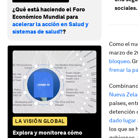
sociales.
¿Qué está haciendo el Foro
Económico Mundial para
acelerar la acción en Salud y
sistemas de salud?
?
Como el nu
marzo de 2
bloqueo
. G
frenar la 
Combinando
Nueva Zela
países, ent
detención 
dado lugar 
LA VISIÓN GLOBAL
los que se 
Explora y monitorea cómo
gobiernos, 