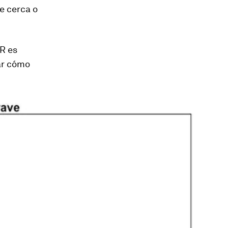
e cerca o
 R es
ar cómo