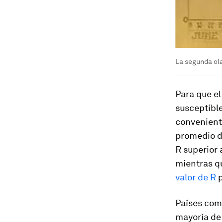
La segunda ola
Para que el
susceptible
convenient
promedio d
R superior 
mientras qu
valor de R
p
Países como
mayoría de 