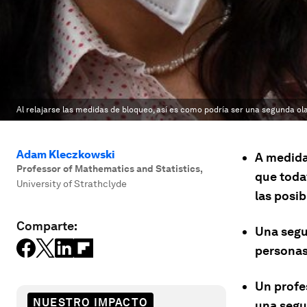
Al relajarse las medidas de bloqueo, así es como podría ser una segunda ol
Adam Kleczkowski
A medida
Professor of Mathematics and Statistics
,
que toda
University of Strathclyde
las posi
Comparte:
Una segu
personas
Un profe
NUESTRO IMPACTO
una segu