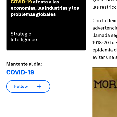
COVID-19
afecta a las
las restric
economías, las industrias y los
problemas globales
Con la flex
advertenci
llamada se
1918-20 fue
epidemia d
evitar una
Mantente al día:
COVID-19
Follow