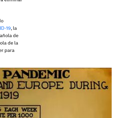
do
ID-19
, la
pañola de
ola de la
er para