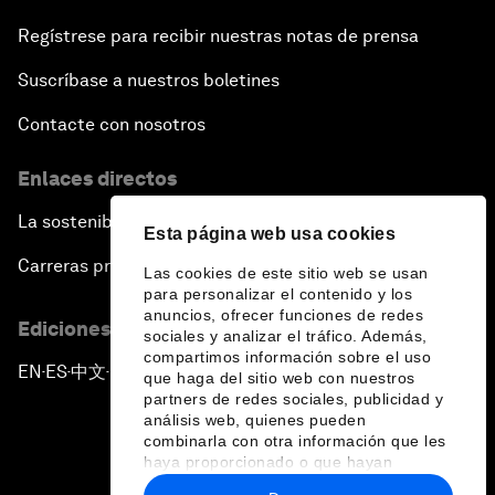
Regístrese para recibir nuestras notas de prensa
Suscríbase a nuestros boletines
Contacte con nosotros
Enlaces directos
La sostenibilidad en el Foro
Esta página web usa cookies
Carreras profesionales
Las cookies de este sitio web se usan
para personalizar el contenido y los
anuncios, ofrecer funciones de redes
Ediciones en otros idiomas
sociales y analizar el tráfico. Además,
compartimos información sobre el uso
EN
ES
中文
日本語
▪
▪
▪
que haga del sitio web con nuestros
partners de redes sociales, publicidad y
análisis web, quienes pueden
combinarla con otra información que les
haya proporcionado o que hayan
recopilado a partir del uso que haya