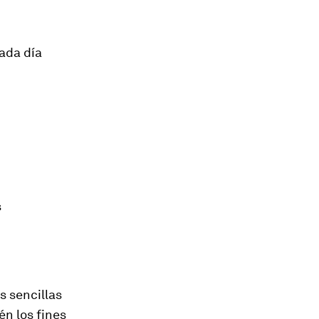
cada día
s
s sencillas
én los fines