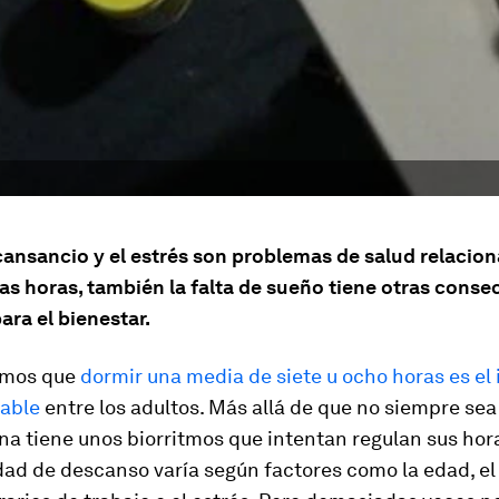
 cansancio y el estrés son problemas de salud relacio
as horas, también la falta de sueño tiene otras cons
ara el bienestar.
emos que
dormir una media de siete u ocho horas es el 
able
entre los adultos. Más allá de que no siempre sea
na tiene unos biorritmos que intentan regulan sus hor
dad de descanso varía según factores como la edad, el 