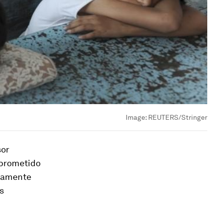
Image:
REUTERS/Stringer
sor
mprometido
icamente
s