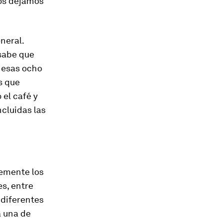
nos dejamos
eneral.
sabe que
 esas ocho
s que
 el café y
incluidas las
emente los
s, entre
 diferentes
 una de