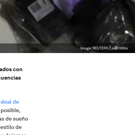
Image:
REUTERS/Leah Millis
nados con
ecuencias
ideal de
 posible,
as de sueño
estilo de