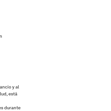
ón
ancio y al
lud, está
es durante