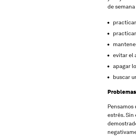
de semana
practicar
practicar
mantener
evitar el
apagar lo
buscar u
Problemas 
Pensamos qu
estrés. Sin
demostrado
negativame