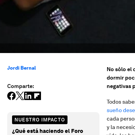
Jordi Bernal
No sólo el
dormir poc
Comparte:
negativas p
Todos sab
sueño dese
cada perso
NUESTRO IMPACTO
y la necesi
¿Qué está haciendo el Foro