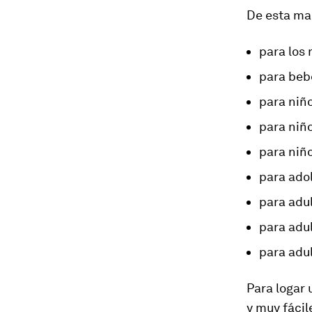
De esta man
para los 
para bebé
para niño
para niño
para niño
para adol
para adu
para adul
para adul
Para logar
y muy fácil