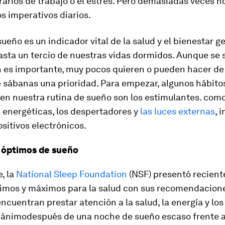
orarios de trabajo o el estrés. Pero demasiadas veces 
los imperativos diarios.
 sueño es un indicador vital de la salud y el bienestar g
sta un tercio de nuestras vidas dormidos. Aunque se 
n es importante, muy pocos quieren o pueden hacer de
e sábanas una prioridad. Para empezar, algunos hábito
 en nuestra rutina de sueño son los estimulantes. como
 energéticas, los despertadores y
las luces externas
, 
ositivos electrónicos.
 óptimos de sueño
e, la
National Sleep Foundation
(NSF) presentó recient
imos y máximos para la salud con sus recomendacione
encuentran prestar atención a la salud, la energía y los
 ánimodespués de una noche de sueño escaso frente a