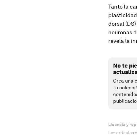
Tanto la c
plasticida
dorsal (DS)
neuronas de
revela la i
No te pi
actualiz
Crea una c
tu colecci
contenido
publicacio
Licencia y rep
Los artículos 