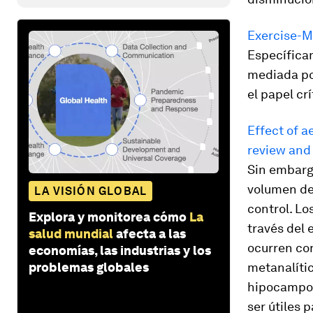
Exercise-M
Específica
mediada por
el papel c
Effect of 
review and
Sin embargo
volumen de
LA VISIÓN GLOBAL
control. Lo
Explora y monitorea cómo
La
través del 
salud mundial
afecta a las
ocurren con
economías, las industrias y los
problemas globales
metanalític
hipocampo 
ser útiles 