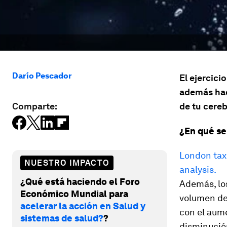
Darío Pescador
El ejercici
además hac
Comparte:
de tu cereb
¿En qué se
London taxi
NUESTRO IMPACTO
analysis.
¿Qué está haciendo el Foro
Además, lo
Económico Mundial para
volumen de 
acelerar la acción en Salud y
con el aume
sistemas de salud?
?
disminució