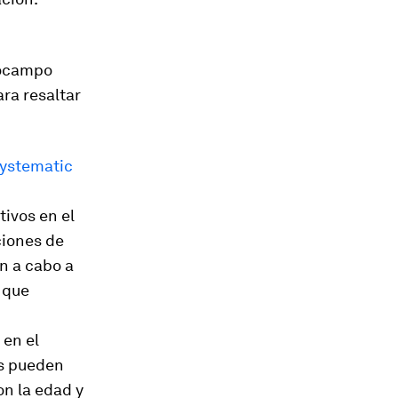
pocampo
ra resaltar
systematic
tivos en el
ciones de
on a cabo a
 que
 en el
os pueden
on la edad y