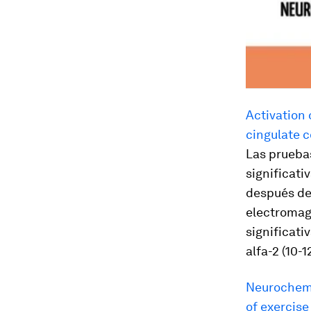
Activation 
cingulate c
Las prueba
significati
después del
electromag
significati
alfa-2 (10-
Neurochemi
of exercise