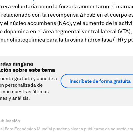
arrera voluntaria como la forzada aumentaron el marca
d relacionado con la recompensa ΔFosB en el cuerpo e
 y el núcleo accumbens (NAc), y el aumento de la activ
 dopamina en el área tegmental ventral lateral (VTA),
nmunohistoquímica para la tirosina hidroxilasa (TH) y 
erdas ninguna
ación sobre este tema
uenta gratuita y accede a
Inscríbete de forma gratuita
ón personalizada de
s con nuestras últimas
nes y análisis.
ublicación
del Foro Económico Mundial pueden volver a publicarse de acuerdo con