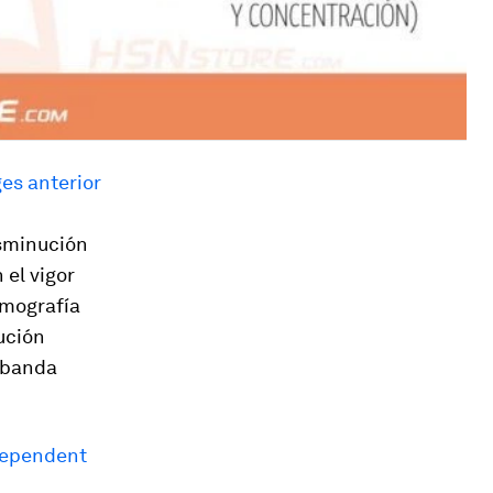
es anterior
isminución
 el vigor
omografía
ución
a banda
ndependent