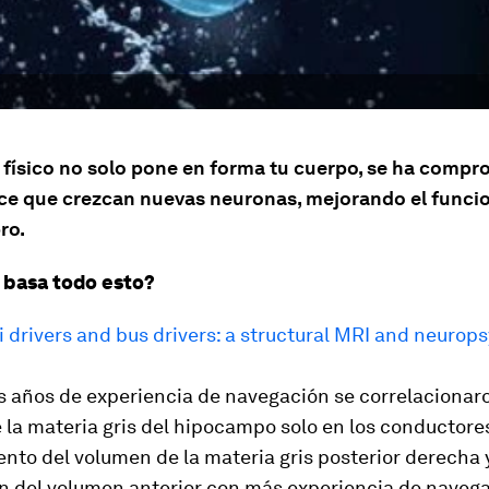
o físico no solo pone en forma tu cuerpo, se ha comp
e que crezcan nuevas neuronas, mejorando el func
ro.
 basa todo esto?
 drivers and bus drivers: a structural MRI and neurop
s años de experiencia de navegación se correlacionaro
la materia gris del hipocampo solo en los conductores
nto del volumen de la materia gris posterior derecha y
n del volumen anterior con más experiencia de navega