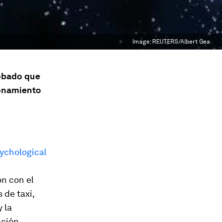
Image:
REUTERS/Albert Gea
robado que
ionamiento
sychological
n con el
 de taxi,
 la
ción.