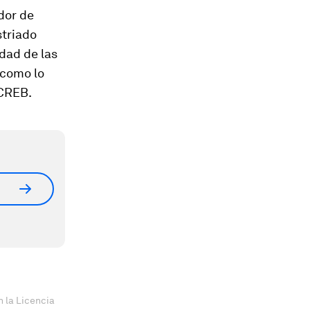
dor de
striado
idad de las
 como lo
pCREB.
 la Licencia