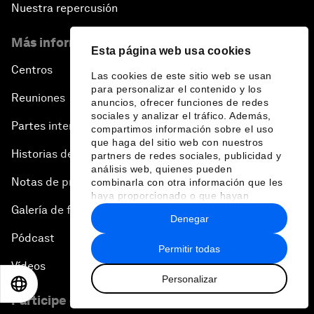
Nuestra repercusión
Más información sobre el Foro
Esta página web usa cookies
Centros
Las cookies de este sitio web se usan
para personalizar el contenido y los
Reuniones
anuncios, ofrecer funciones de redes
sociales y analizar el tráfico. Además,
Partes interesadas
compartimos información sobre el uso
que haga del sitio web con nuestros
Historias del Foro
partners de redes sociales, publicidad y
análisis web, quienes pueden
Notas de prensa
combinarla con otra información que les
haya proporcionado o que hayan
Galería de fotos
recopilado a partir del uso que haya
Denegar
hecho de sus servicios.
Pódcast
Permitir todas
Vídeos
Personalizar
EN
ES
中文
日本語
Participe en el Foro