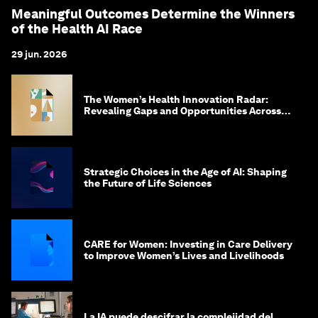
Meaningful Outcomes Determine the Winners
of the Health AI Race
29 jun. 2026
The Women’s Health Innovation Radar:
Revealing Gaps and Opportunities Across
the Science-to-Patient Journey
Strategic Choices in the Age of AI: Shaping
the Future of Life Sciences
CARE for Women: Investing in Care Delivery
to Improve Women’s Lives and Livelihoods
La IA puede descifrar la complejidad del