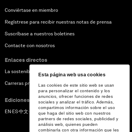
Conviértase en miembro
Regístrese para recibir nuestras notas de prensa
Suscríbase a nuestros boletines
Contacte con nosotros
Enlaces directos
La sostenibilidad en el Foro
Esta página web usa cookies
Carreras profesionales
Las cookies de este sitio web se usan
para personalizar el contenido y los
anuncios, ofrecer funciones de redes
Ediciones en otros idiomas
sociales y analizar el tráfico. Además,
compartimos información sobre el uso
EN
ES
中文
日本語
▪
▪
▪
que haga del sitio web con nuestros
partners de redes sociales, publicidad y
análisis web, quienes pueden
combinarla con otra información que les