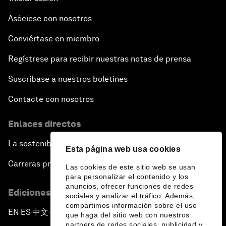
Asóciese con nosotros
Conviértase en miembro
Regístrese para recibir nuestras notas de prensa
Suscríbase a nuestros boletines
Contacte con nosotros
Enlaces directos
La sostenibilidad en el Foro
Esta página web usa cookies
Carreras profesionales
Las cookies de este sitio web se usan
para personalizar el contenido y los
anuncios, ofrecer funciones de redes
Ediciones en otros idiomas
sociales y analizar el tráfico. Además,
compartimos información sobre el uso
EN
ES
中文
日本語
▪
▪
▪
que haga del sitio web con nuestros
partners de redes sociales, publicidad y