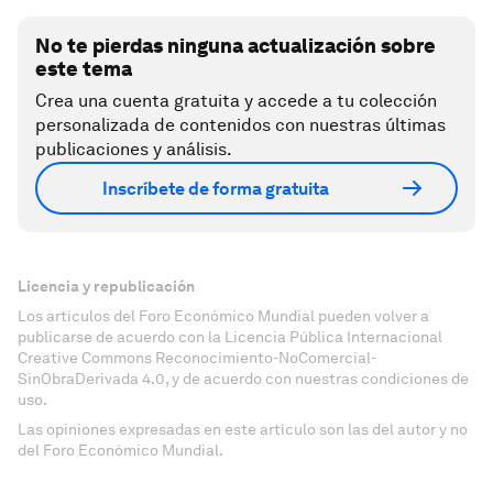
No te pierdas ninguna actualización sobre
este tema
Crea una cuenta gratuita y accede a tu colección
personalizada de contenidos con nuestras últimas
publicaciones y análisis.
Inscríbete de forma gratuita
Licencia y republicación
Los artículos del Foro Económico Mundial pueden volver a
publicarse de acuerdo con la Licencia Pública Internacional
Creative Commons Reconocimiento-NoComercial-
SinObraDerivada 4.0, y de acuerdo con nuestras condiciones de
uso.
Las opiniones expresadas en este artículo son las del autor y no
del Foro Económico Mundial.