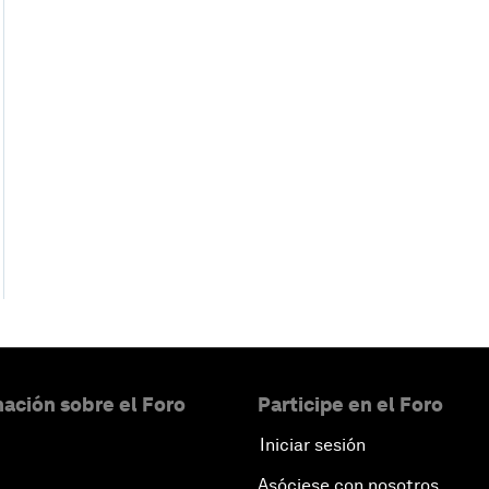
ación sobre el Foro
Participe en el Foro
Iniciar sesión
Asóciese con nosotros