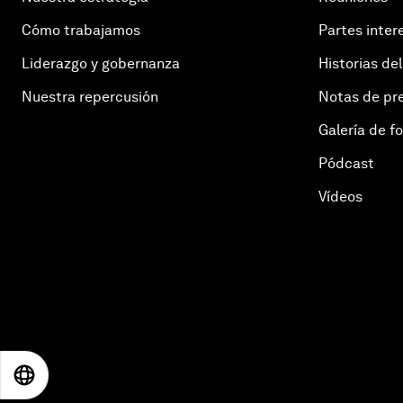
Cómo trabajamos
Partes inter
Liderazgo y gobernanza
Historias del
Nuestra repercusión
Notas de pr
Galería de f
Pódcast
Vídeos
EN
ES
中文
日本語