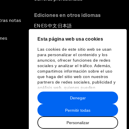
Ediciones en otros idiomas
tras notas
EN
ES
中文
日本語
▪
▪
▪
ines
Esta página web usa cookies
Las cookies de este sitio web se usan
para personalizar el contenido y los
anuncios, ofrecer funciones de redes
sociales y analizar el tráfico. Además,
compartimos información sobre el uso
que haga del sitio web con nuestros
partners de redes sociales, publicidad y
análisis web, quienes pueden
combinarla con otra información que les
Denegar
haya proporcionado o que hayan
recopilado a partir del uso que haya
hecho de sus servicios.
Permitir todas
Personalizar