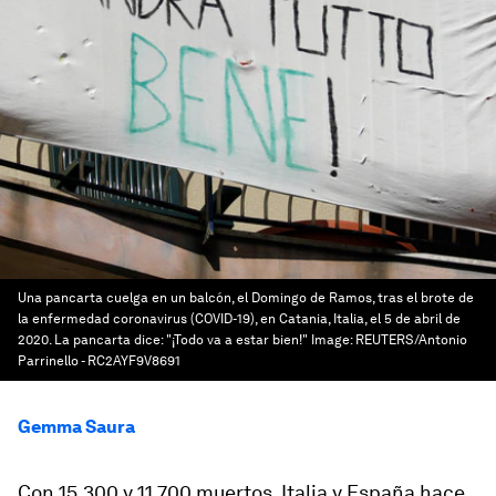
Una pancarta cuelga en un balcón, el Domingo de Ramos, tras el brote de
la enfermedad coronavirus (COVID-19), en Catania, Italia, el 5 de abril de
2020. La pancarta dice: "¡Todo va a estar bien!"
Image:
REUTERS/Antonio
Parrinello - RC2AYF9V8691
Gemma Saura
Con 15.300 y 11.700 muertos, Italia y España hace