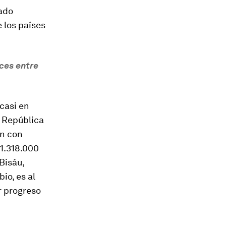
rado
 los países
ces entre
casi en
a República
ón con
 1.318.000
Bisáu,
io, es al
r progreso