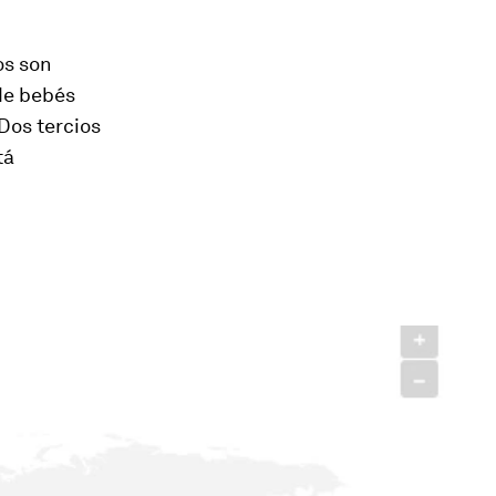
os son
de bebés
Dos tercios
tá