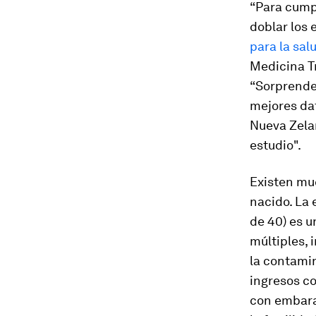
“Para cumpl
doblar los 
para la sal
Medicina Tr
“Sorprende
mejores da
Nueva Zela
estudio".
Existen mu
nacido. La 
de 40) es 
múltiples, 
la contamin
ingresos co
con embara