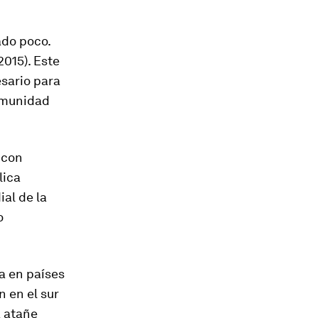
ado poco.
2015). Este
sario para
comunidad
 con
lica
al de la
o
a en países
n en el sur
a atañe