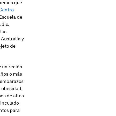
tenemos que
Centro
Escuela de
udio.
los
Australia y
jeto de
 un recién
 años o más
, embarazos
a obesidad,
ses de altos
vinculado
ntos para