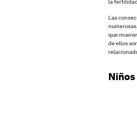
la fertilida
Las consecu
numerosas,
que mueren
de ellos so
relacionado
Niños 