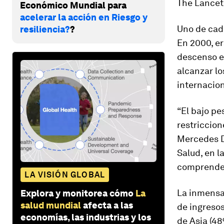
The Lancet
Económico Mundial para
acelerar la acción en Riesgo y
Uno de cad
resiliencia?
?
En 2000, er
descenso e
alcanzar l
internacion
“El bajo pe
restriccion
Mercedes De
Salud, en l
comprender
LA VISIÓN GLOBAL
La inmensa
Explora y monitorea cómo
La
salud mundial
afecta a las
de ingresos
economías, las industrias y los
de Asia (48