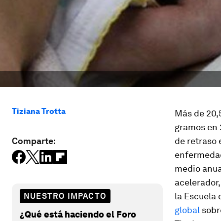
Tiziana Trotta
Más de 20,5
gramos en 2
Comparte:
de retraso 
enfermedade
medio anual
acelerador,
la Escuela 
NUESTRO IMPACTO
global
sobre
¿Qué está haciendo el Foro