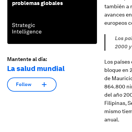
problemas globales
también a 
avances en 
europeos 
Los pa
2000 y
Mantente al día:
Los países
La salud mundial
bloque en 2
de Maurici
Follow
864.800 niñ
del año 200
Filipinas, 
mismo tiemp
anual.