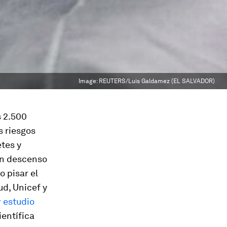
Image:
REUTERS/Luis Galdamez (EL SALVADOR)
s 2.500
s riesgos
etes y
un descenso
 pisar el
ud, Unicef y
 estudio
ientífica