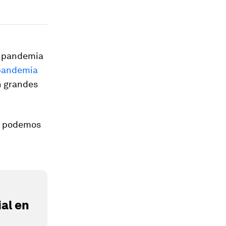
a pandemia
 pandemia
n grandes
ué podemos
al en