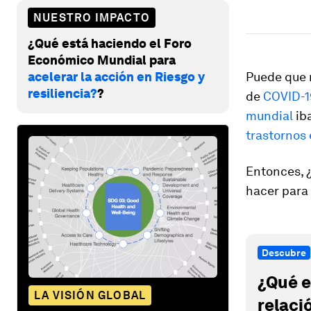
NUESTRO IMPACTO
¿Qué está haciendo el Foro
Económico Mundial para
acelerar la acción en Riesgo y
Puede que 
resiliencia?
?
de
COVID-1
mundial
iba
trastornos
Entonces, ¿
hacer para 
Descubre
¿Qué e
LA VISIÓN GLOBAL
relaci