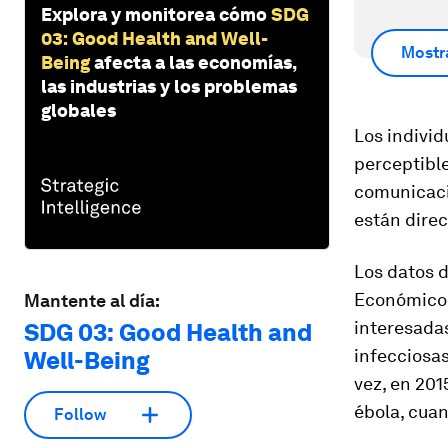
Explora y monitorea cómo
SDG
03: Good Health and Well-
Mostr
Being
afecta a las economías,
las industrias y los problemas
globales
Los individ
perceptible
comunicaci
están dire
Los datos 
Económico 
Mantente al día:
interesadas
SDG 03: Good Health and
infecciosas
Well-Being
vez, en 201
ébola, cua
Follow