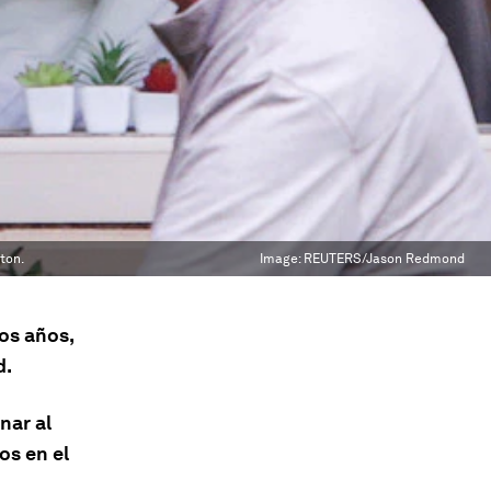
ton.
Image:
REUTERS/Jason Redmond
os años,
d.
nar al
os en el