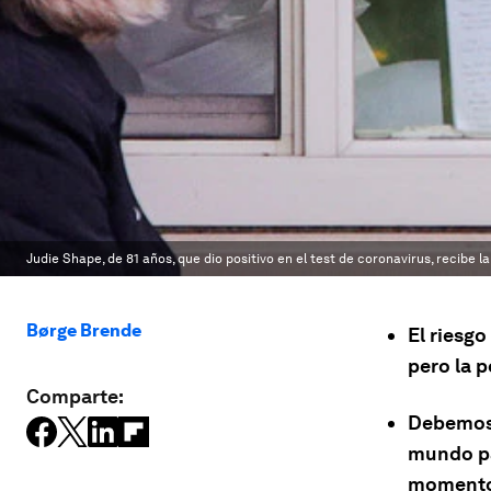
Judie Shape, de 81 años, que dio positivo en el test de coronavirus, recibe 
Børge Brende
El riesg
pero la p
Comparte:
Debemos 
mundo pa
momento 