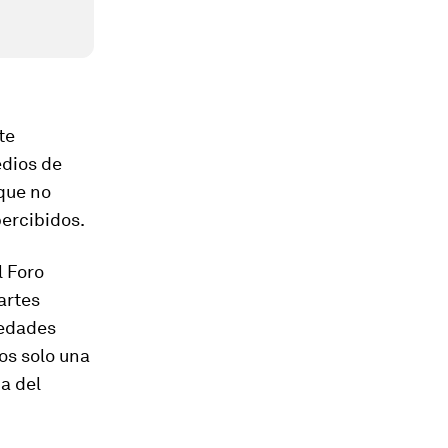
te
edios de
que no
ercibidos.
l Foro
artes
medades
os solo una
a del