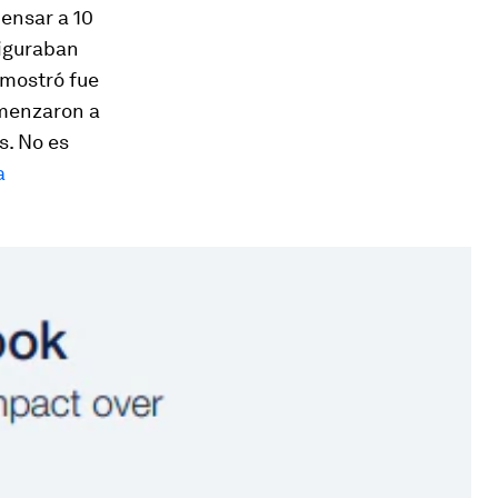
pensar a 10
figuraban
 mostró fue
omenzaron a
s. No es
a