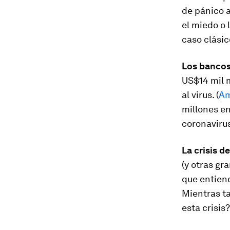
de pánico 
el miedo o 
caso clásic
Los bancos 
US$14 mil m
al virus. (
Am
millones e
coronavirus
La crisis d
(y otras gr
que entiend
Mientras ta
esta crisis?