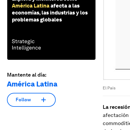
América Latina
afecta a las
economías, las industrias y los
problemas globales
Mantente al día:
América Latina
El País
Follow
La recesió
afectación 
commodities