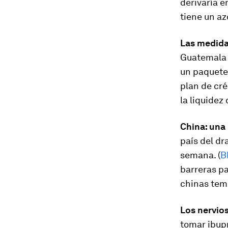
derivaría e
tiene un az
Las medida
Guatemala h
un paquete
plan de cré
la liquidez 
China: una
país del dr
semana. (
B
barreras pa
chinas teme
Los nervios
tomar ibupr