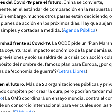
es del Covid-19 para el futuro
. China se convierte,
ente, en el estándar de comparación en la respuesta 
 Sin embargo, muchos otros países están decidiendo, o
s planes de acción en los próximos días. Hay que alejar
simples y cortadas a medida. (
Agenda Pública
)
shall frente al Covid-19
. La OCDE pide un ‘Plan Marsha
sta coyuntura: el impacto económico de la pandemia s
previsiones y solo se saldrá de la crisis con acción cole
opósito del nombre del famoso plan para Europa, ¿por 
as de ‘economía de guerra’? (
Letras Libres
)
en el futuro
. Más de 20 organizaciones públicas y pri
do compiten por crear la cura, pero podrían tardar m
io
) La OMS coordinará un ensayo mundial contra el cor
e un consorcio internacional para ver cuáles son las 