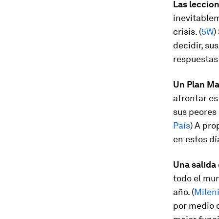
Las leccion
inevitablem
crisis. (
5W
)
decidir, su
respuestas 
Un Plan Mar
afrontar e
sus peores 
País
) A pr
en estos dí
Una salida 
todo el mun
año. (
Milen
por medio d