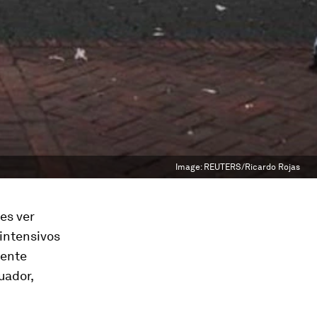
Image:
REUTERS/Ricardo Rojas
 es ver
intensivos
iente
uador,