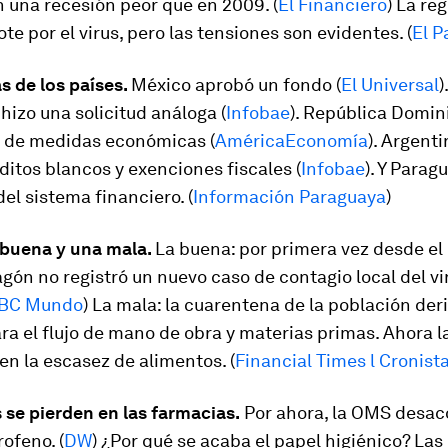
n una recesión peor que en 2009. (
El Financiero
) La re
ote por el virus, pero las tensiones son evidentes. (
El P
s de los países.
México aprobó un fondo (
El Universal
).
izo una solicitud análoga (
Infobae
). República Domin
 de medidas económicas (
AméricaEconomía
). Argent
ditos blancos y exenciones fiscales (
Infobae
). Y Parag
del sistema financiero. (
Información Paraguaya
)
 buena y una mala.
La buena: por primera vez desde el 
agón no registró un nuevo caso de contagio local del vi
BC Mundo
) La mala: la cuarentena de la población der
ra el flujo de mano de obra y materias primas. Ahora l
n la escasez de alimentos. (
Financial Times l Cronist
 se pierden en las farmacias.
Por ahora, la OMS desac
ofeno. (
DW
) ¿Por qué se acaba el papel higiénico? La