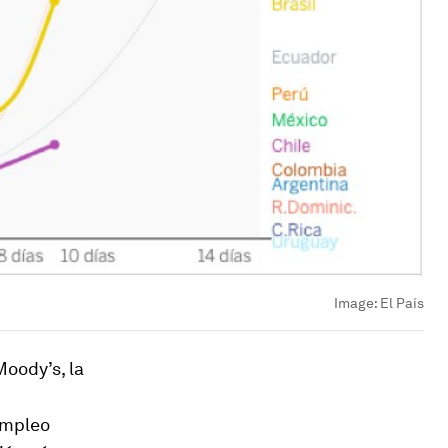
Image:
El País
oody’s, la
empleo