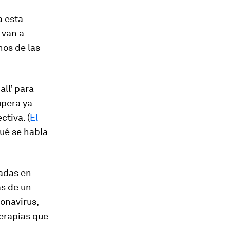
a esta
 van a
nos de las
ll’ para
upera ya
ctiva. (
El
qué se habla
vadas en
ás de un
onavirus,
terapias que