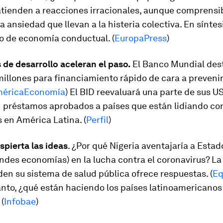
atienden a reacciones irracionales, aunque comprensi
la ansiedad que llevan a la histeria colectiva. En síntes
o de economía conductual. (
EuropaPress
)
de desarrollo aceleran el paso.
El Banco Mundial dest
illones para financiamiento rápido de cara a prevenir
éricaEconomía
) El BID reevaluará una parte de sus 
n préstamos aprobados a países que están lidiando con
 en América Latina. (
Perfil
)
espierta las ideas
. ¿Por qué Nigeria aventajaría a Esta
andes economías) en la lucha contra el coronavirus? L
en su sistema de salud pública ofrece respuestas. (
Eq
nto, ¿qué están haciendo los países latinoamericanos
 (
Infobae
)