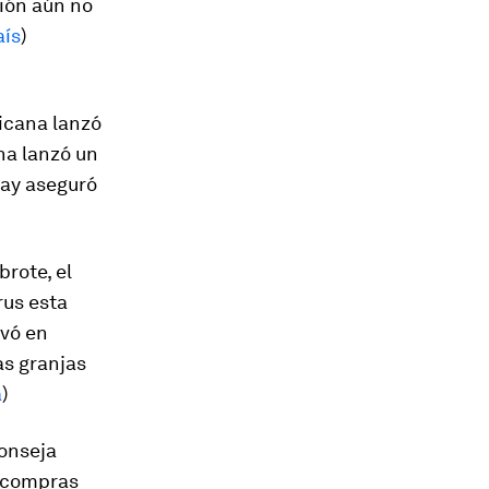
gión aún no
aís
)
icana lanzó
ina lanzó un
uay aseguró
brote, el
rus esta
ivó en
as granjas
a
)
onseja
s compras