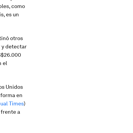
bles, como
is, es un
inó otros
 y detectar
US$26.000
 el
dos Unidos
a forma en
ual Times
)
 frente a