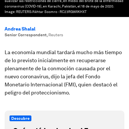
suavizar las restricciones de cierre, en medio del brote de la enfermedad
coronavirus (COVID-19), en Karachi, Pakistán, el 18 de mayo de 2020.
Image:
REUTERS/Akhtar Soomro - RC23RG9WKHXT
Andrea Shalal
Senior Correspondent
,
Reuters
La economía mundial tardará mucho más tiempo
de lo previsto inicialmente en recuperarse
plenamente de la conmoción causada por el
nuevo coronavirus, dijo la jefa del Fondo
Monetario Internacional (FMI), quien destacó el
peligro del proteccionismo.
Descubre