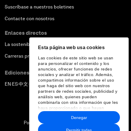
Suscríbase a nuestros boletines
Contacte con nosotros
Enlaces directos
La sostenibilidad en el Foro
Esta página web usa cookies
Carreras profesionales
Las cookies de este sitio web se usan
para personalizar el contenido y los
anuncios, ofrecer funciones de redes
Ediciones en otros idiomas
sociales y analizar el tráfico. Además,
compartimos información sobre el uso
EN
ES
中文
日本語
▪
▪
▪
que haga del sitio web con nuestros
partners de redes sociales, publicidad y
análisis web, quienes pueden
combinarla con otra información que les
haya proporcionado o que hayan
recopilado a partir del uso que haya
Denegar
hecho de sus servicios.
Política de privacidad y normas de uso
Permitir todas