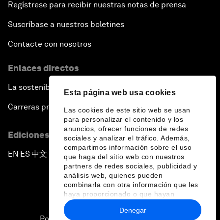
Regístrese para recibir nuestras notas de prensa
Suscríbase a nuestros boletines
Contacte con nosotros
Enlaces directos
La sostenibilidad en el Foro
Esta página web usa cookies
Carreras profesionales
Las cookies de este sitio web se usan
para personalizar el contenido y los
anuncios, ofrecer funciones de redes
Ediciones en otros idiomas
sociales y analizar el tráfico. Además,
compartimos información sobre el uso
EN
ES
中文
日本語
▪
▪
▪
que haga del sitio web con nuestros
partners de redes sociales, publicidad y
análisis web, quienes pueden
combinarla con otra información que les
haya proporcionado o que hayan
recopilado a partir del uso que haya
Denegar
hecho de sus servicios.
Política de privacidad y normas de uso