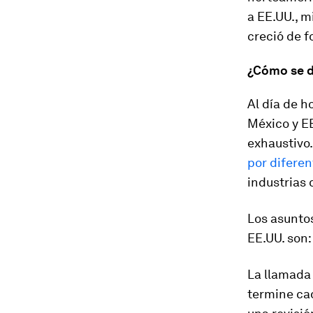
a EE.UU., m
creció de 
¿Cómo se d
Al día de h
México y EE
exhaustivo.
por diferen
industrias 
Los asuntos
EE.UU. son:
La llamada
termine cad