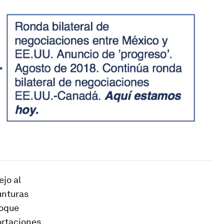
jo al
unturas
loque
ortaciones