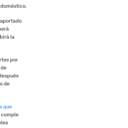
n doméstico.
 aportado
berá
birá la
rtes por
 de
 después
es de
a que
 cumple
eles