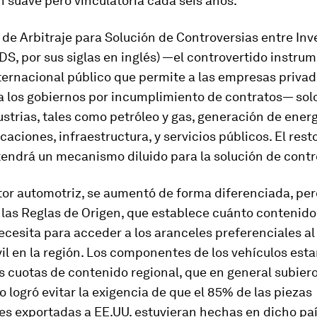
n suave pero vinculatoria cada seis años.
 de Arbitraje para Solución de Controversias entre Inv
DS, por sus siglas en inglés) —el controvertido instru
ternacional público que permite a las empresas priva
 los gobiernos por incumplimiento de contratos— sol
ustrias, tales como petróleo y gas, generación de energ
aciones, infraestructura, y servicios públicos. El resto
tendrá un mecanismo diluido para la solución de contr
tor automotriz, se aumentó de forma diferenciada, per
 las Reglas de Origen, que establece cuánto contenido
ecesita para acceder a los aranceles preferenciales al
l en la región. Los componentes de los vehículos esta
s cuotas de contenido regional, que en general subier
 logró evitar la exigencia de que el 85% de las piezas
es exportadas a EE.UU. estuvieran hechas en dicho pa