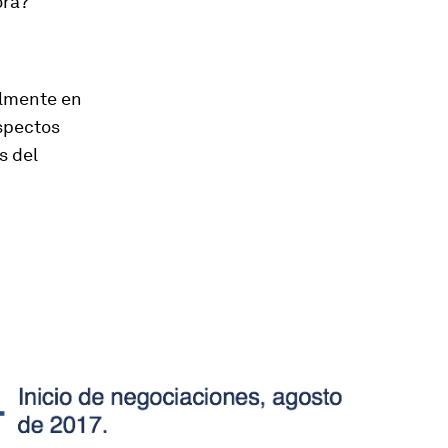
ora?
almente en
aspectos
s del