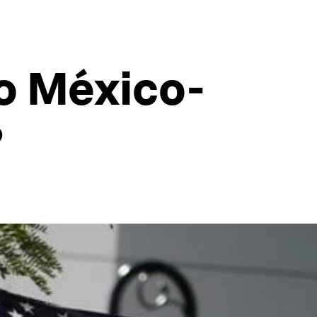
do México-
?