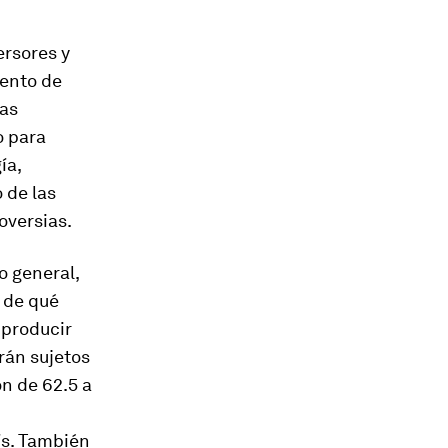
ersores y
mento de
das
o para
ía,
 de las
oversias.
o general,
 de qué
 producir
rán sujetos
on de 62.5 a
ís. También