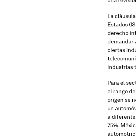
una revisió
La cláusula
Estados (IS
derecho in
demandar a
ciertas ind
telecomunic
industrias 
Para el sec
el rango de
origen se n
un automóvi
a diferente
75%. México
automotric