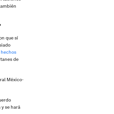
 también
?
on que sí
siado
 hechos
itanes de
ral México-
cuerdo
 y se hará