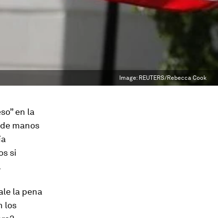
Image:
REUTERS/Rebecca Cook
so” en la
n de manos
ía
os si
.
ale la pena
 los