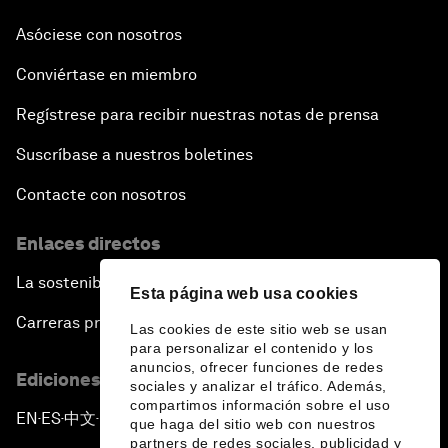
Asóciese con nosotros
Conviértase en miembro
Regístrese para recibir nuestras notas de prensa
Suscríbase a nuestros boletines
Contacte con nosotros
Enlaces directos
La sostenibilidad en el Foro
Esta página web usa cookies
Carreras profesionales
Las cookies de este sitio web se usan
para personalizar el contenido y los
anuncios, ofrecer funciones de redes
Ediciones en otros idiomas
sociales y analizar el tráfico. Además,
compartimos información sobre el uso
EN
ES
中文
日本語
▪
▪
▪
que haga del sitio web con nuestros
partners de redes sociales, publicidad y