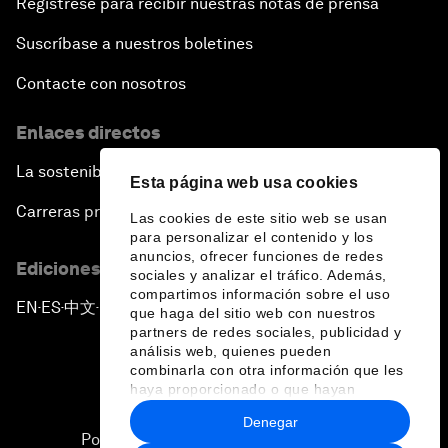
Regístrese para recibir nuestras notas de prensa
Suscríbase a nuestros boletines
Contacte con nosotros
Enlaces directos
La sostenibilidad en el Foro
Esta página web usa cookies
Carreras profesionales
Las cookies de este sitio web se usan
para personalizar el contenido y los
anuncios, ofrecer funciones de redes
Ediciones en otros idiomas
sociales y analizar el tráfico. Además,
compartimos información sobre el uso
EN
ES
中文
日本語
▪
▪
▪
que haga del sitio web con nuestros
partners de redes sociales, publicidad y
análisis web, quienes pueden
combinarla con otra información que les
haya proporcionado o que hayan
recopilado a partir del uso que haya
Denegar
hecho de sus servicios.
Política de privacidad y normas de uso