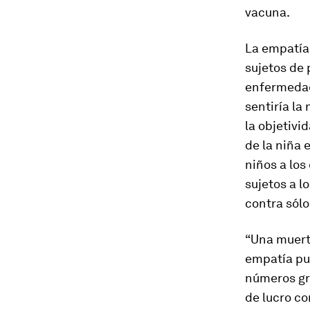
vacuna.
La empatía 
sujetos de 
enfermedad 
sentiría la
la objetivi
de la niña 
niños a los
sujetos a l
contra sólo
“Una muerte
empatía pue
números gra
de lucro co