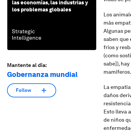
las economías, las industrias y
los problemas globales
Los animale
más empatía
Algunas pe
saben que e
fríos y res
(como sost
sabe]), hay
Mantente al día:
mamíferos
Gobernanza mundial
La empatía
Follow
daños deriv
resistencia
Esto lleva 
de niños q
enfermedad