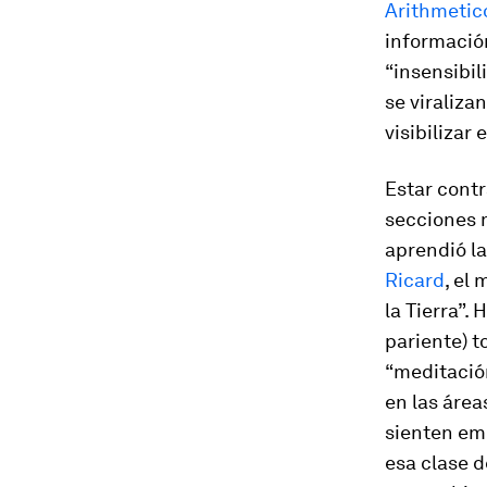
Arithmetic
información
“insensibil
se viraliza
visibilizar
Estar contr
secciones 
aprendió la
Ricard
, el
la Tierra”.
pariente) t
“meditació
en las áre
sienten emp
esa clase d