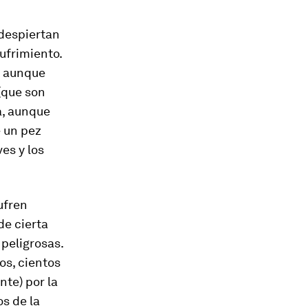
 despiertan
ufrimiento.
, aunque
(que son
a, aunque
 un pez
es y los
ufren
de cierta
peligrosas.
os, cientos
te) por la
s de la