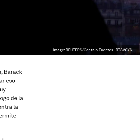
Image:
REUTERS/Gonzalo Fuentes - RTSVCYN
s, Barack
ar eso
muy
logo de la
ntra la
permite