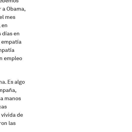
 debemos
r a Obama,
del mes
, en
s días en
a empatía
mpatía
in empleo
a. Es algo
ampaña,
e a manos
cas
 vívida de
ron las