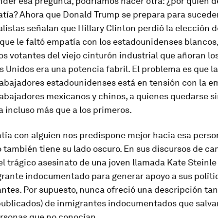
nder esa pregunta, podríamos hacer otra: ¿por quién
atía? Ahora que Donald Trump se prepara para sucede
listas señalan que Hillary Clinton perdió la elección 
que le faltó empatía con los estadounidenses blancos
los votantes del viejo cinturón industrial que añoran lo
 Unidos era una potencia fabril. El problema es que l
trabajadores estadounidenses está en tensión con la e
trabajadores mexicanos y chinos, a quienes quedarse s
a incluso más que a los primeros.
tía con alguien nos predispone mejor hacia esa person
 también tiene su lado oscuro. En sus discursos de c
l trágico asesinato de una joven llamada Kate Steinl
grante indocumentado para generar apoyo a sus políti
ntes. Por supuesto, nunca ofreció una descripción tan
(publicados) de inmigrantes indocumentados que salva
ersonas que no conocían.