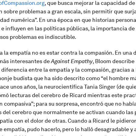
ofCompassion.org
, que busca mejorar la capacidad d
 sobre problemas a gran escala, sin permitir que surja
idad numérica”. En una época en que historias persona
n e influyen en las políticas públicas, la importancia de
 esos problemas es indiscutible.
a la empatía no es estar contra la compasión. En una d
más interesantes de
Against Empathy
,
Bloom describe
 diferencia entre la empatía y la compasión, gracias a
 monje budista que ha sido descrito como “el hombre má
 Hace unos años, la neurocientífica Tania Singer (de qui
omó lecturas del cerebro de Ricard mientras este prac
n compasiva”; para su sorpresa, encontró que no había
as del cerebro que normalmente se activan cuando las
atía con el dolor de otras. Cuando a Ricard le pidiero
e empatía, pudo hacerlo, pero lo halló desagradable y 