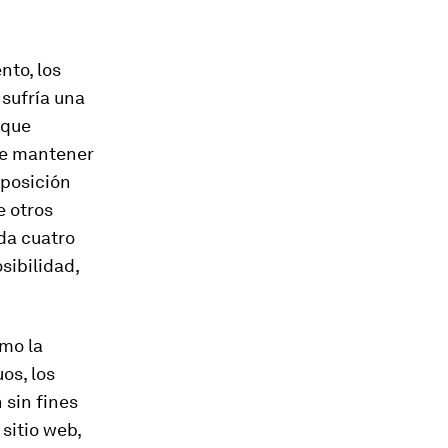
nto, los
 sufría una
 que
 de mantener
 posición
e otros
ada cuatro
sibilidad,
omo la
os, los
 sin fines
sitio web,