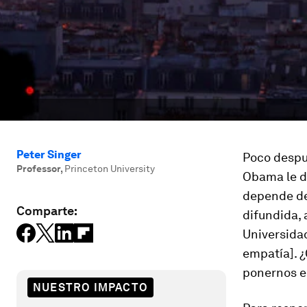
Peter Singer
Poco despué
Professor
,
Princeton University
Obama le di
depende de
Comparte:
difundida, 
Universida
empatía]. 
ponernos en
NUESTRO IMPACTO