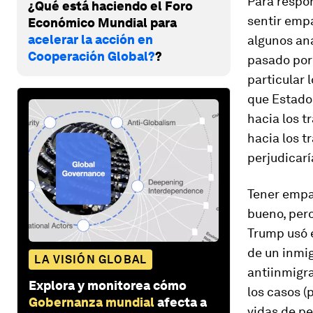
Para respo
¿Qué está haciendo el Foro
sentir emp
Económico Mundial para
acelerar la acción en
algunos ana
Cooperación Global?
?
pasado por
particular 
que Estados
hacia los 
hacia los 
perjudicarí
Tener empa
bueno, pero
Trump usó e
de un inmi
LA VISIÓN GLOBAL
antiinmigra
Explora y monitorea cómo
los casos 
Gobernanza mundial
afecta a
vidas de p