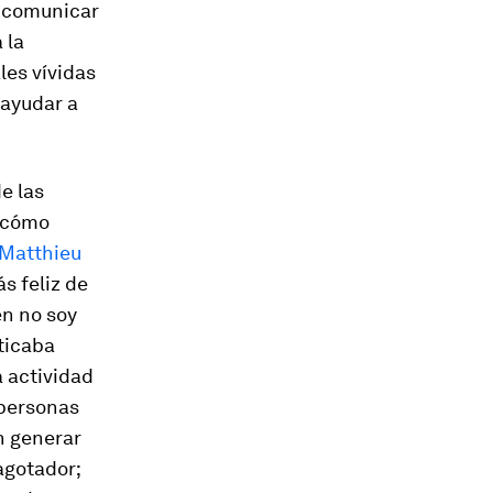
e comunicar
 la
les vívidas
 ayudar a
e las
 cómo
Matthieu
s feliz de
en no soy
ticaba
 actividad
 personas
n generar
agotador;