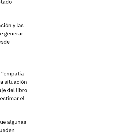
stado
ción y las
de generar
esde
a “empatía
la situación
je del libro
bestimar el
que algunas
pueden