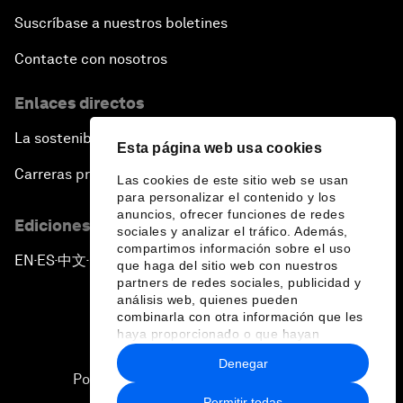
Suscríbase a nuestros boletines
Contacte con nosotros
Enlaces directos
La sostenibilidad en el Foro
Esta página web usa cookies
Carreras profesionales
Las cookies de este sitio web se usan
para personalizar el contenido y los
anuncios, ofrecer funciones de redes
Ediciones en otros idiomas
sociales y analizar el tráfico. Además,
compartimos información sobre el uso
EN
ES
中文
日本語
▪
▪
▪
que haga del sitio web con nuestros
partners de redes sociales, publicidad y
análisis web, quienes pueden
combinarla con otra información que les
haya proporcionado o que hayan
recopilado a partir del uso que haya
Denegar
hecho de sus servicios.
Política de privacidad y normas de uso
Permitir todas