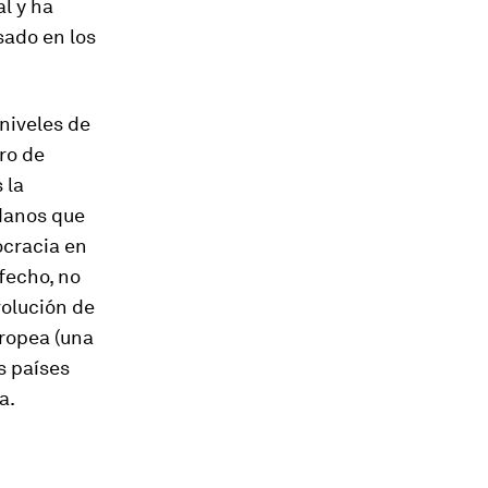
l y ha
sado en los
 niveles de
ro de
 la
adanos que
ocracia en
sfecho
,
no
volución de
uropea (una
s países
a.