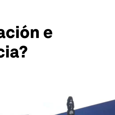
ación e
cia?