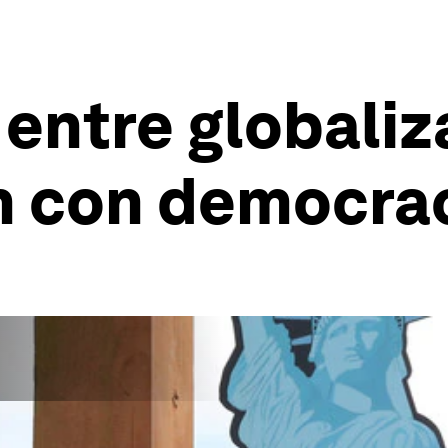
 entre globaliz
ón con democra