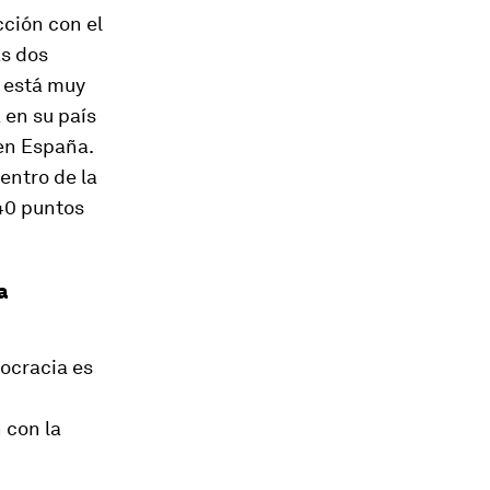
cción con el
as dos
 está muy
 en su país
en España.
entro de la
40 puntos
a
mocracia es
 con la