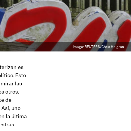
Image:
REUTERS/Chris Helgren
terizan es
lítico. Esto
mirar las
s otros.
te de
 Así, uno
en la última
estras