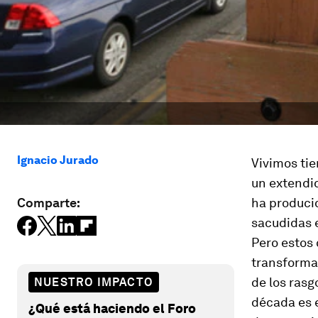
Ignacio Jurado
Vivimos tie
un extendid
Comparte:
ha producid
sacudidas e
Pero estos
transforma
de los rasg
NUESTRO IMPACTO
década es 
¿Qué está haciendo el Foro