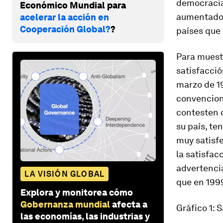
democracias
Económico Mundial para
aumentado 
acelerar la acción en
Cooperación Global?
?
países que 
Para muestr
satisfacci
marzo de 19
convenciona
contesten 
su país, te
muy satisf
la satisfac
advertencia
LA VISIÓN GLOBAL
que en 1999
Explora y monitorea cómo
Gobernanza mundial
afecta a
Gráfico 1: 
las economías, las industrias y