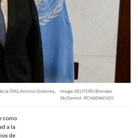
de la ONU, Antonio Guterres,
Image:
REUTERS/Brendan
McDermid - RC138D8872E0
ue como
ad a la
nos de