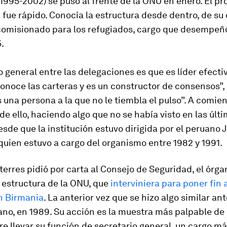
1995-2002) se puso al frente de la ONU en enero. El p
fue rápido. Conocía la estructura desde dentro, de su
comisionado para los refugiados, cargo que desempeñ
.
 general entre las delegaciones es que es líder efecti
conoce las carteras y es un constructor de consensos”,
una persona a la que no le tiembla el pulso”. A comie
de ello, haciendo algo que no se había visto en las últi
sde que la institución estuvo dirigida por el peruano 
 quien estuvo a cargo del organismo entre 1982 y 1991.
erres pidió por carta al Consejo de Seguridad, el órg
 estructura de la ONU, que
interviniera para poner fin a
en Birmania
. La anterior vez que se hizo algo similar ant
ano, en 1989. Su acción es la muestra más palpable de
e llevar su función de secretario general, un cargo má