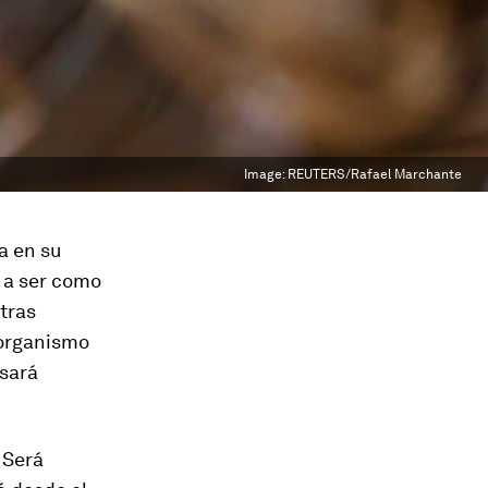
Image:
REUTERS/Rafael Marchante
a en su
 a ser como
otras
 organismo
usará
 Será