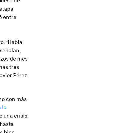
roceso de
 etapa
ó entre
vo. “Habla
 señalan,
nzos de mes
mas tres
Javier Pérez
ano con más
 la
e una crisis
 hasta
s bien