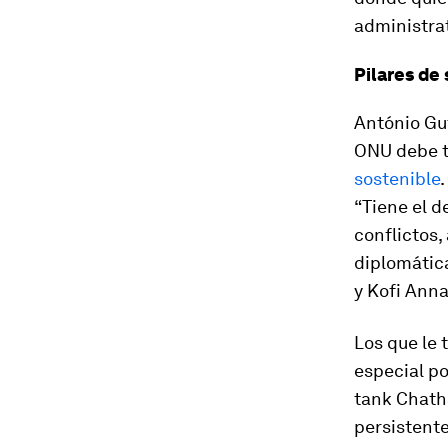
administrat
Pilares de
António Gut
ONU debe tr
sostenible
“Tiene el d
conflictos,
diplomática
y Kofi Anna
Los que le 
especial po
tank
Chatha
persistente