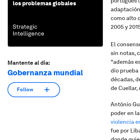
portugués (
los problemas globales
adaptación 
como alto 
2005 y 2015
El consenso
sin notas, 
“además es 
Mantente al día:
dio prueba 
Gobernanza mundial
décadas, de
de Cuellar,
Follow
António Gut
poder en la
violencia 
fue por Líb
donde quier