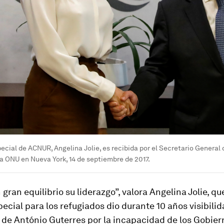
ecial de ACNUR, Angelina Jolie, es recibida por el Secretario General 
la ONU en Nueva York, 14 de septiembre de 2017.
 gran equilibrio su liderazgo”, valora Angelina Jolie, q
ecial para los refugiados dio durante 10 años visibilid
 de António Guterres por la incapacidad de los Gobier