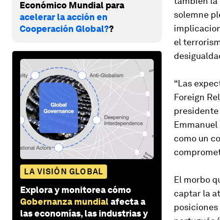
también la 
Económico Mundial para
solemne pl
acelerar la acción en
implicacion
Cooperación Global?
?
el terroris
desigualda
“Las expect
Foreign Rel
presidente 
Emmanuel M
como un co
comprometi
LA VISIÓN GLOBAL
El morbo qu
Explora y monitorea cómo
captar la a
Gobernanza mundial
afecta a
posiciones 
las economías, las industrias y