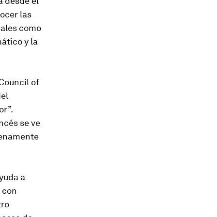
á desde el
ocer las
obales como
ático y la
Council of
del
or”.
ncés se ve
plenamente
ayuda a
s con
tro