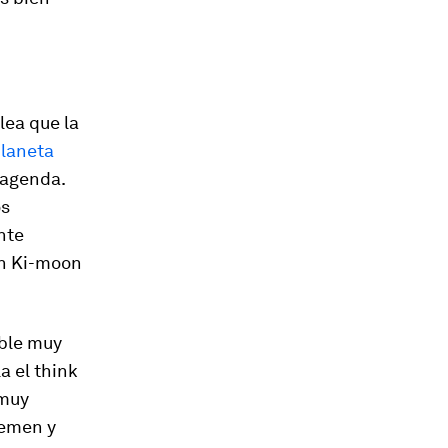
lea que la
planeta
u agenda.
os
nte
an Ki-moon
ible muy
la el
think
 muy
Yemen y