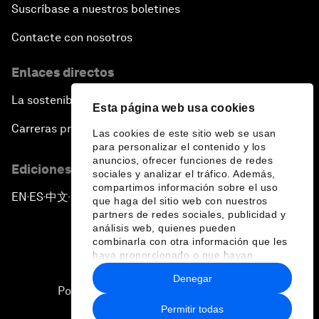
Suscríbase a nuestros boletines
Contacte con nosotros
Enlaces directos
La sostenibilidad en el Foro
Esta página web usa cookies
Carreras profesionales
Las cookies de este sitio web se usan
para personalizar el contenido y los
anuncios, ofrecer funciones de redes
Ediciones en otros idiomas
sociales y analizar el tráfico. Además,
compartimos información sobre el uso
EN
ES
中文
日本語
▪
▪
▪
que haga del sitio web con nuestros
partners de redes sociales, publicidad y
análisis web, quienes pueden
combinarla con otra información que les
haya proporcionado o que hayan
recopilado a partir del uso que haya
Denegar
hecho de sus servicios.
Política de privacidad y normas de uso
Permitir todas
Sitemap