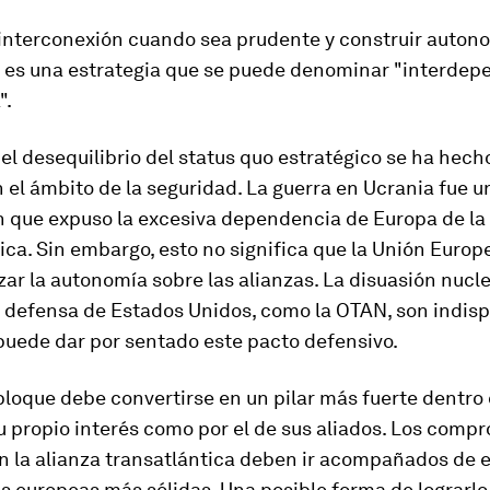
 interconexión cuando sea prudente y construir auto
e es una estrategia que se puede denominar "interde
".
 el desequilibrio del status quo estratégico se ha hec
 el ámbito de la seguridad. La guerra en Ucrania fue 
n que expuso la excesiva dependencia de Europa de la 
ica. Sin embargo, esto no significa que la Unión Europ
zar la autonomía sobre las alianzas. La disuasión nucle
e defensa de Estados Unidos, como la OTAN, son indisp
puede dar por sentado este pacto defensivo.
l bloque debe convertirse en un pilar más fuerte dentro
u propio interés como por el de sus aliados. Los comp
n la alianza transatlántica deben ir acompañados de 
s europeas más sólidas. Una posible forma de lograrlo