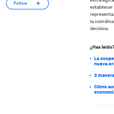
Follow
establecer
representan
la coordina
decisiva.
¿Has leído
La coope
nueva er
3 manera
Cómo aum
economí