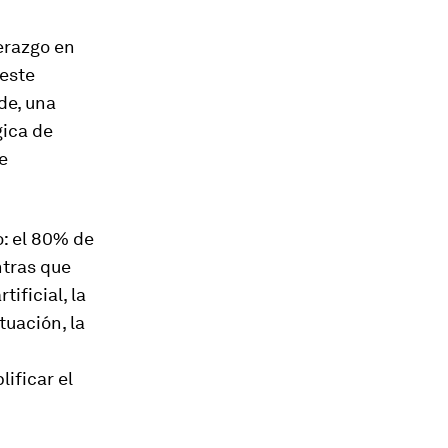
erazgo en
 este
de, una
gica de
e
o: el 80% de
ntras que
ificial, la
tuación, la
ificar el