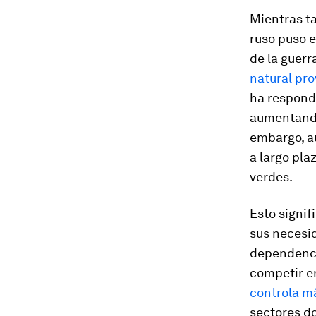
Mientras ta
ruso puso e
de la guerr
natural pr
ha respondi
aumentando 
embargo, au
a largo pla
verdes.
Esto signif
sus necesi
dependenci
competir e
controla m
sectores d