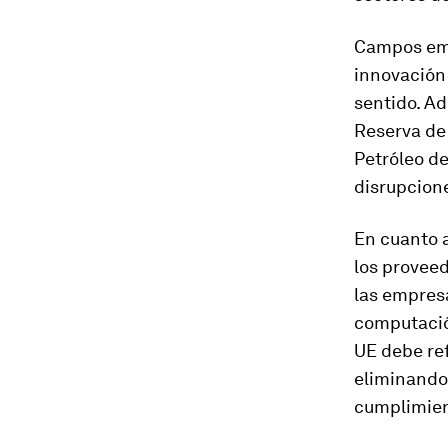
Campos eme
innovación
sentido. Ad
Reserva de 
Petróleo d
disrupcione
En cuanto a
los provee
las empresa
computación
UE debe ref
eliminando 
cumplimien