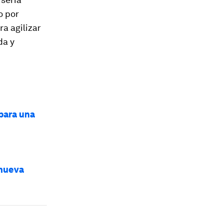
o por
a agilizar
da y
para una
 nueva