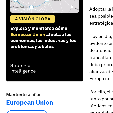
Adoptar la
sea posibl
LA VISIÓN GLOBAL
estratégica
Explora y monitorea cómo
European Union
afecta a las
Hoy en día,
economías, las industrias y los
evidente en
problemas globales
de atenció
transatlánt
deba priori
alianzas d
Europa no 
Por ello, e
Mantente al día:
tanto por s
European Union
tácticos co
estratégica