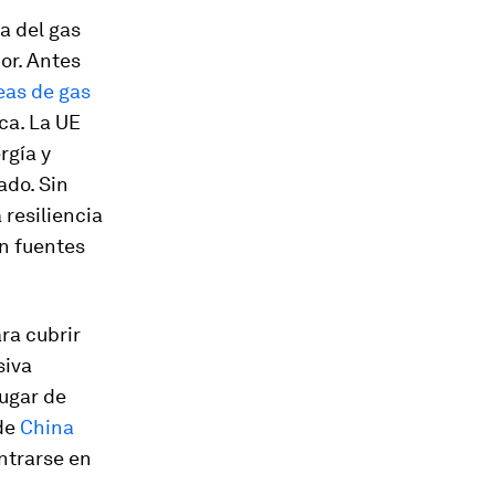
a del gas
or. Antes
eas de gas
ica. La UE
rgía y
ado. Sin
 resiliencia
en fuentes
ra cubrir
siva
ugar de
nde
China
entrarse en