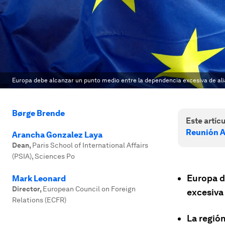
Europa debe alcanzar un punto medio entre la dependencia excesiva de alia
Børge Brende
Este artícu
Reunión A
Arancha Gonzalez Laya
Dean
,
Paris School of International Affairs
(PSIA), Sciences Po
Europa d
Mark Leonard
Director
,
European Council on Foreign
excesiva 
Relations (ECFR)
La regió