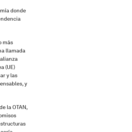
nomía donde
pendencia
ho más
una llamada
alianza
ea (UE)
ar y las
ensables, y
 de la OTAN,
romisos
estructuras
 sería