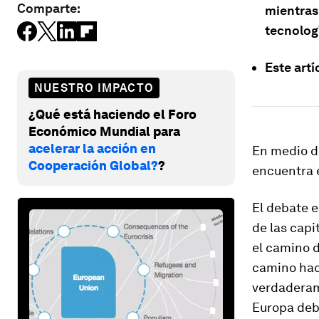
Comparte:
mientras
tecnolog
Este artí
NUESTRO IMPACTO
¿Qué está haciendo el Foro
Económico Mundial para
acelerar la acción en
En medio d
Cooperación Global?
?
encuentra 
El debate 
de las capi
el camino d
camino hac
verdaderam
Europa deb