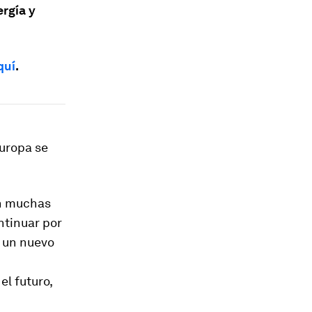
ergía y
quí
.
uropa se
en muchas
ntinuar por
r un nuevo
l futuro,