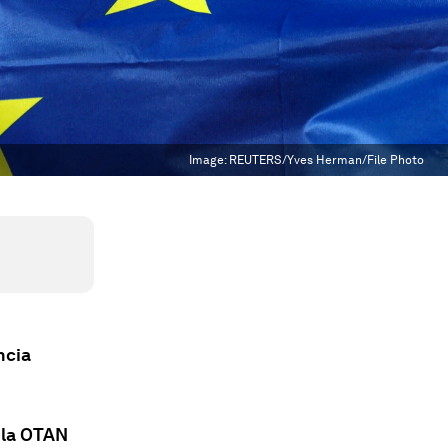
Image:
REUTERS/Yves Herman/File Photo
ncia
 la OTAN