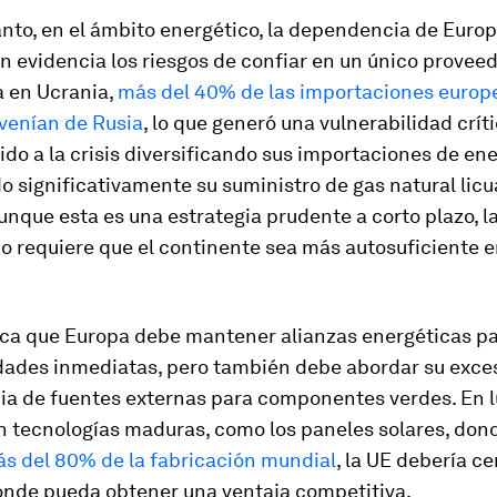
nto, en el ámbito energético, la dependencia de Europ
n evidencia los riesgos de confiar en un único proveed
a en Ucrania,
más del 40% de las importaciones europ
ovenían de Rusia
, lo que generó una vulnerabilidad crít
do a la crisis diversificando sus importaciones de ene
significativamente su suministro de gas natural licu
nque esta es una estrategia prudente a corto plazo, la
zo requiere que el continente sea más autosuficiente 
ica que Europa debe mantener alianzas energéticas pa
dades inmediatas, pero también debe abordar su exce
a de fuentes externas para componentes verdes. En l
n tecnologías maduras, como los paneles solares, do
ás del 80% de la fabricación mundial
, la UE debería c
onde pueda obtener una ventaja competitiva.