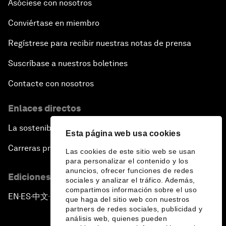
Asóciese con nosotros
Conviértase en miembro
Regístrese para recibir nuestras notas de prensa
Suscríbase a nuestros boletines
Contacte con nosotros
Enlaces directos
La sostenibilidad en el Foro
Esta página web usa cookies
Carreras profesionales
Las cookies de este sitio web se usan
para personalizar el contenido y los
anuncios, ofrecer funciones de redes
Ediciones en otros idiomas
sociales y analizar el tráfico. Además,
compartimos información sobre el uso
EN
ES
中文
日本語
▪
▪
▪
que haga del sitio web con nuestros
partners de redes sociales, publicidad y
análisis web, quienes pueden