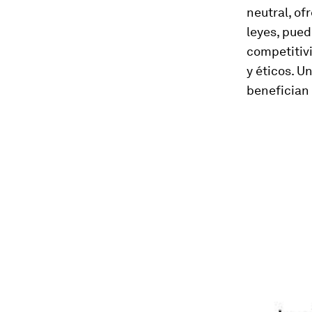
neutral, of
leyes, pued
competitivi
y éticos. U
benefician