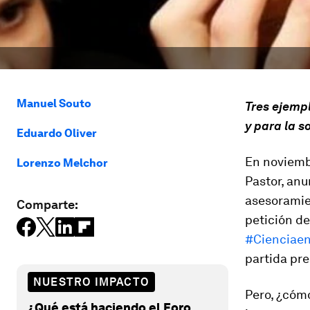
Manuel Souto
Tres ejempl
y para la s
Eduardo Oliver
En noviemb
Lorenzo Melchor
Pastor, anu
asesoramien
Comparte:
petición de
#Cienciae
partida pre
NUESTRO IMPACTO
Pero, ¿cómo
¿Qué está haciendo el Foro