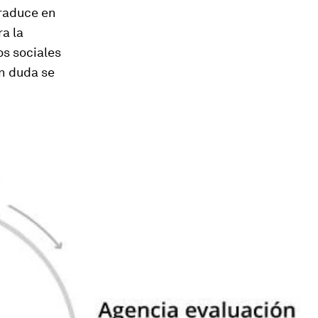
traduce en
a la
os sociales
in duda se