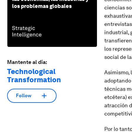
los problemas globales
ciencias so
exhaustivam
entrevistas
industrial,
transfieren
los represe
social de l
Mantente al día:
Technological
Asimismo, 
Transformation
adoptando 
técnicas mo
Follow
etcétera) 
atracción 
competitivi
Por lo tant