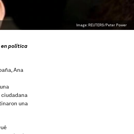
Image:
REUTERS/Peter Power
 en política
spaña, Ana
 una
va ciudadana
stinaron una
Qué