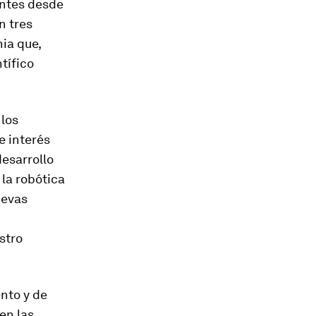
entes desde
n tres
ia que,
tífico
 los
e interés
desarrollo
 la robótica
nuevas
stro
nto y de
en las