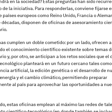
ndrá en la sociedad? Estas preguntas han sido recurr
 de la iniciativa. Para responderlas, conviene fijarse e
e países europeos como Reino Unido, Francia o Aleman
 décadas, disponen de oficinas de asesoramiento cien
rio.
nas cumplen un doble cometido: por un lado, ofrecen a
odo el conocimiento científico existente sobre temas d
io y, por otro, se anticipan a los retos sociales que el 
tecnológico planteará en un futuro cercano tales como
encia artificial, la edición genética o el desarrollo de 
energía y el cambio climático, permitiendo preparar
mente al país para aprovechar las oportunidades a nue
o, estas oficinas emplean al máximo las redes de tale
to científico-tecnológico (en donde también se incluy