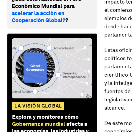
impacto te
Económico Mundial para
el comienzo
acelerar la acción en
ejemplos d
Cooperación Global?
?
desde hace
parlamenta
Estas ofici
políticos t
parlamentar
científico-
y la intelig
fuentes de 
legislativa
LA VISIÓN GLOBAL
alcance.
Explora y monitorea cómo
De este mod
Gobernanza mundial
afecta a
las economías, las industrias y
conocimien