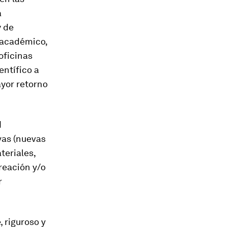
a
y de
(académico,
oficinas
entífico a
ayor retorno
d
vas (nuevas
teriales,
reación y/o
r
 riguroso y