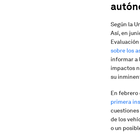
autó
Según la Un
Así, en jun
Evaluación 
sobre los a
informar a 
impactos no
su inminent
En febrero 
primera ins
cuestiones 
de los vehí
o un posibl