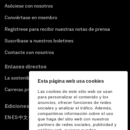
Asóciese con nosotros
Conviértase en miembro
Regístrese para recibir nuestras notas de prensa
Suscríbase a nuestros boletines
Contacte con nosotros
Enlaces directos
La sostenibilidad en el Foro
Esta página web usa cookies
Carreras profesionales
Las cookies de este sitio web se usan
para personalizar el contenido y los
anuncios, ofrecer funciones de redes
Ediciones en otros idiomas
sociales y analizar el tráfico. Además,
compartimos información sobre el uso
EN
ES
中文
日本語
▪
▪
▪
que haga del sitio web con nuestros
partners de redes sociales, publicidad y