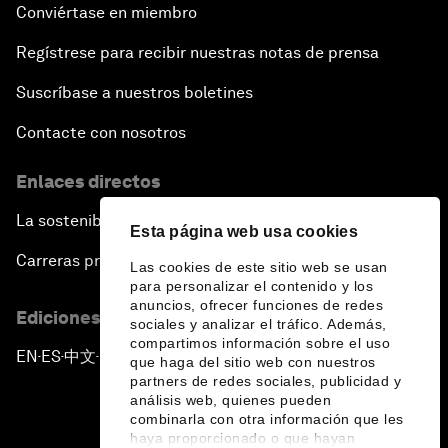
Conviértase en miembro
Regístrese para recibir nuestras notas de prensa
Suscríbase a nuestros boletines
Contacte con nosotros
Enlaces directos
La sostenibilidad en el Foro
Esta página web usa cookies
Carreras profesionales
Las cookies de este sitio web se usan
para personalizar el contenido y los
anuncios, ofrecer funciones de redes
Ediciones en otros idiomas
sociales y analizar el tráfico. Además,
compartimos información sobre el uso
EN
ES
中文
日本語
▪
▪
▪
que haga del sitio web con nuestros
partners de redes sociales, publicidad y
análisis web, quienes pueden
combinarla con otra información que les
haya proporcionado o que hayan