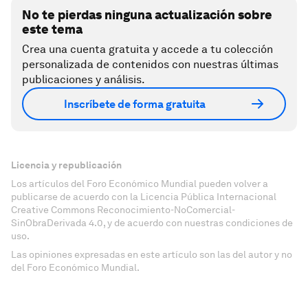
No te pierdas ninguna actualización sobre
este tema
Crea una cuenta gratuita y accede a tu colección
personalizada de contenidos con nuestras últimas
publicaciones y análisis.
Inscríbete de forma gratuita
Licencia y republicación
Los artículos del Foro Económico Mundial pueden volver a
publicarse de acuerdo con la Licencia Pública Internacional
Creative Commons Reconocimiento-NoComercial-
SinObraDerivada 4.0, y de acuerdo con nuestras condiciones de
uso.
Las opiniones expresadas en este artículo son las del autor y no
del Foro Económico Mundial.